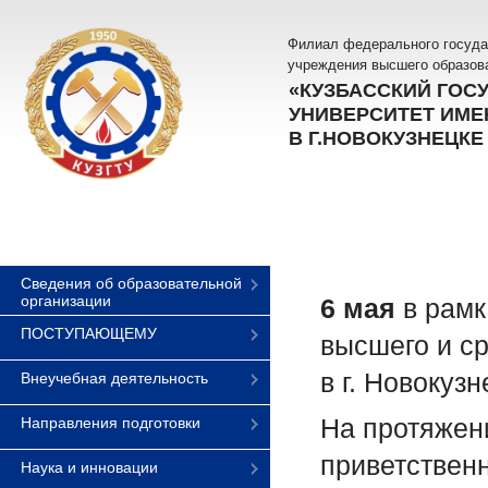
Филиал федерального госуда
учреждения высшего образов
«КУЗБАССКИЙ ГОС
УНИВЕРСИТЕТ ИМЕН
В Г.НОВОКУЗНЕЦКЕ
Сведения об образовательной
организации
6 мая
в рамк
ПОСТУПАЮЩЕМУ
высшего и с
в г. Новокуз
Внеучебная деятельность
На протяжен
Направления подготовки
приветствен
Наука и инновации