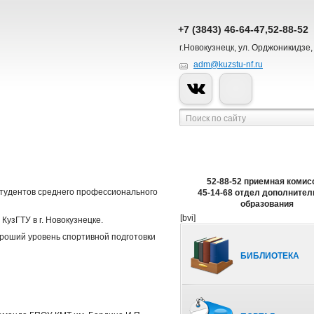
+7 (3843) 46-64-47,52-88-52
г.Новокузнецк, ул. Орджоникидзе,
adm@kuzstu-nf.ru
52-88-52 приемная комис
тудентов среднего профессионального
45-14-68 отдел дополнител
образования
[bvi]
узГТУ в г. Новокузнецке.
роший уровень спортивной подготовки
БИБЛИОТЕКА