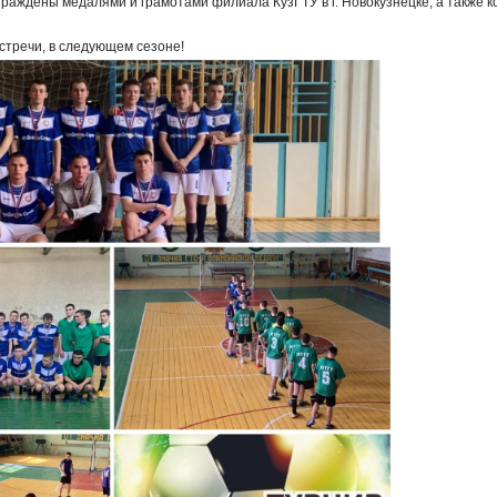
раждены медалями и грамотами филиала КузГТУ в г. Новокузнецке, а также 
встречи, в следующем сезоне!