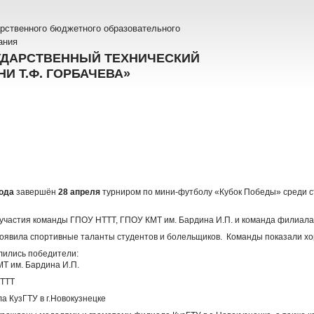
рственного бюджетного образовательного
ания
УДАРСТВЕННЫЙ ТЕХНИЧЕСКИЙ
И Т.Ф. ГОРБАЧЕВА»
года
завершён
28 апреля
турниром по мини-футболу «Кубок Победы» среди с
участия команды ГПОУ НТТТ, ГПОУ КМТ им. Бардина И.П. и команда филиала К
оявила спортивные таланты студентов и болельщиков. Команды показали хо
лились победители:
Т им. Бардина И.П.
НТТТ
а КузГТУ в г.Новокузнецке