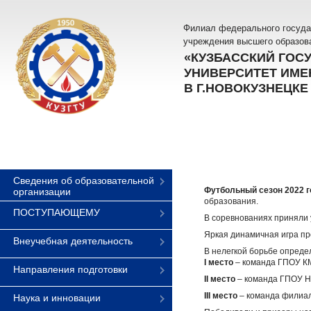
Филиал федерального госуда
учреждения высшего образов
«КУЗБАССКИЙ ГОС
УНИВЕРСИТЕТ ИМЕН
В Г.НОВОКУЗНЕЦКЕ
Сведения об образовательной
Футбольный сезон 2022 
организации
образования.
ПОСТУПАЮЩЕМУ
В соревнованиях приняли 
Яркая динамичная игра пр
Внеучебная деятельность
В нелегкой борьбе опреде
I место
– команда ГПОУ КМ
Направления подготовки
II место
– команда ГПОУ 
III место
– команда филиал
Наука и инновации