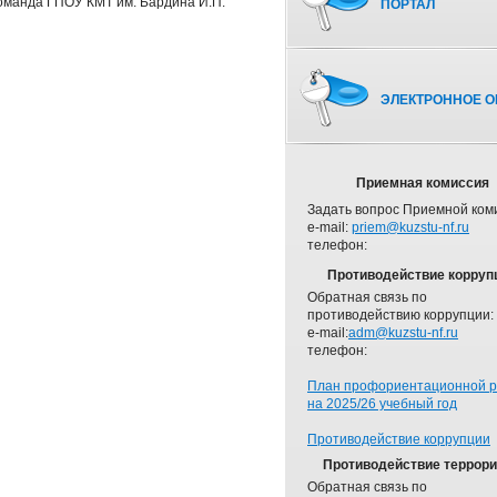
команда ГПОУ КМТ им. Бардина И.П.
ПОРТАЛ
ЭЛЕКТРОННОЕ О
Приемная комиссия
Задать вопрос Приемной ком
e-mail:
priem@kuzstu-nf.ru
телефон:
Противодействие корруп
Обратная связь по
противодействию коррупции:
e-mail:
adm@kuzstu-nf.ru
телефон:
План профориентационной 
на 2025/26 учебный год
Противодействие коррупции
Противодействие террор
Обратная связь по