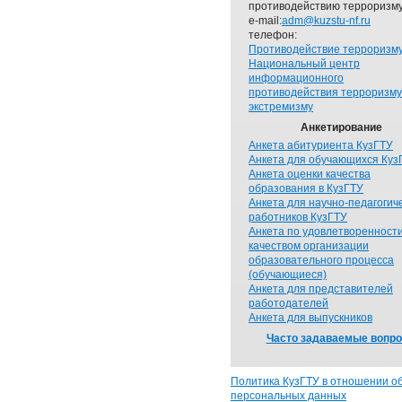
противодействию терроризму
e-mail:
adm@kuzstu-nf.ru
телефон:
Противодействие терроризм
Национальный центр
информационного
противодействия терроризму
экстремизму
Анкетирование
Анкета абитуриента КузГТУ
Анкета для обучающихся Куз
Анкета оценки качества
образования в КузГТУ
Анкета для научно-педагогич
работников КузГТУ
Анкета по удовлетворенност
качеством организации
образовательного процесса
(обучающиеся)
Анкета для представителей
работодателей
Анкета для выпускников
Часто задаваемые вопр
Политика КузГТУ в отношении о
персональных данных