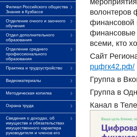
мероприятия
Филиал Российского общества
волонтеров 
Знание в Кузбассе
финансовой г
Отделение очного и заочного
обучения
финансовые 
Отдел дополнительного
образования
всеми, кто х
Отделение среднего
профессионального
Сайт Регион
образования
рцфгк42.рф/
Практика и трудоустройство
Группа в Вко
Видеоматериалы
Группа в Од
Методическая копилка
Канал в Теле
Охрана труда
Сведения о доходах, об
имуществе и обязательствах
имущественного характера
руководителя и членов его