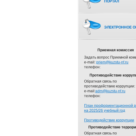
ПОРТАЛ
ЭЛЕКТРОННОЕ О
Приемная комиссия
Задать вопрос Приемной ком
e-mail:
priem@kuzstu-nf.ru
телефон:
Противодействие корруп
Обратная связь по
противодействию коррупции:
e-mail:
adm@kuzstu-nf.ru
телефон:
План профориентационной 
на 2025/26 учебный год
Противодействие коррупции
Противодействие террор
Обратная связь по