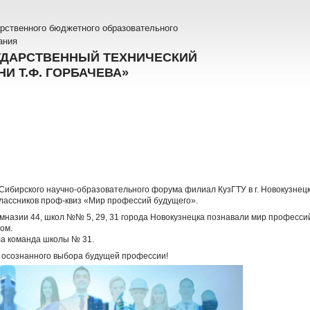
рственного бюджетного образовательного
ания
УДАРСТВЕННЫЙ ТЕХНИЧЕСКИЙ
И Т.Ф. ГОРБАЧЕВА»
V Сибирского научно-образовательного форума филиал КузГТУ в г. Новокузн
лассников проф-квиз «Мир профессий будущего».
имназии 44, школ №№ 5, 29, 31 города Новокузнецка познавали мир професси
ом.
ла команда школы № 31.
 осознанного выбора будущей профессии!