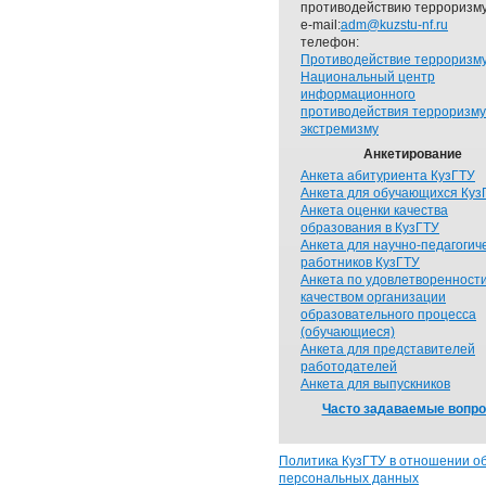
противодействию терроризму
e-mail:
adm@kuzstu-nf.ru
телефон:
Противодействие терроризм
Национальный центр
информационного
противодействия терроризму
экстремизму
Анкетирование
Анкета абитуриента КузГТУ
Анкета для обучающихся Куз
Анкета оценки качества
образования в КузГТУ
Анкета для научно-педагогич
работников КузГТУ
Анкета по удовлетворенност
качеством организации
образовательного процесса
(обучающиеся)
Анкета для представителей
работодателей
Анкета для выпускников
Часто задаваемые вопр
Политика КузГТУ в отношении о
персональных данных