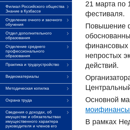
21 марта по 
Филиал Российского общества
Знание в Кузбассе
фестиваля.
Отделение очного и заочного
Повышение ф
обучения
Отдел дополнительного
обоснованн
образования
финансовых 
Отделение среднего
профессионального
непростых э
образования
действий.
Практика и трудоустройство
Организатор
Видеоматериалы
Центральный
Методическая копилка
Основной ма
Охрана труда
моифинансы
Сведения о доходах, об
имуществе и обязательствах
В рамках Не
имущественного характера
руководителя и членов его