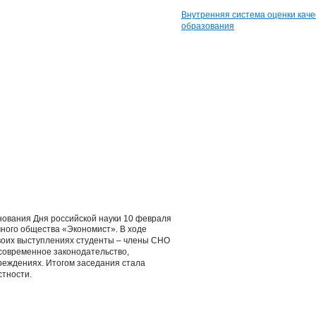
Внутренняя система оценки каче
образования
нования Дня российской науки 10 февраля
чного общества «Экономист». В ходе
воих выступлениях студенты – члены СНО
современное законодательство,
реждениях. Итогом заседания стала
стности.