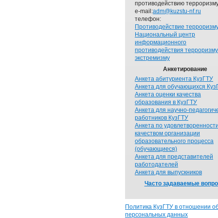
противодействию терроризму
e-mail:
adm@kuzstu-nf.ru
телефон:
Противодействие терроризм
Национальный центр
информационного
противодействия терроризму
экстремизму
Анкетирование
Анкета абитуриента КузГТУ
Анкета для обучающихся Куз
Анкета оценки качества
образования в КузГТУ
Анкета для научно-педагогич
работников КузГТУ
Анкета по удовлетворенност
качеством организации
образовательного процесса
(обучающиеся)
Анкета для представителей
работодателей
Анкета для выпускников
Часто задаваемые вопр
Политика КузГТУ в отношении о
персональных данных