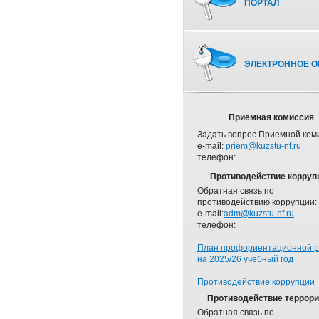
ПОРТАЛ
ЭЛЕКТРОННОЕ О
Приемная комиссия
Задать вопрос Приемной ком
e-mail:
priem@kuzstu-nf.ru
телефон:
Противодействие корруп
Обратная связь по
противодействию коррупции:
e-mail:
adm@kuzstu-nf.ru
телефон:
План профориентационной 
на 2025/26 учебный год
Противодействие коррупции
Противодействие террор
Обратная связь по