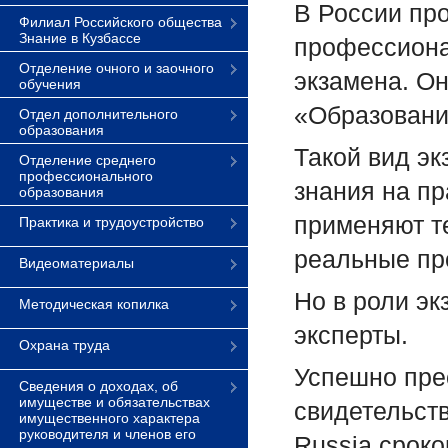
В России пр
Филиал Российского общества
Знание в Кузбассе
профессиона
Отделение очного и заочного
экзамена. Он
обучения
«Образовани
Отдел дополнительного
образования
Такой вид эк
Отделение среднего
профессионального
знания на пр
образования
применяют т
Практика и трудоустройство
реальные пр
Видеоматериалы
Но в роли эк
Методическая копилка
эксперты.
Охрана труда
Успешно пре
Сведения о доходах, об
имуществе и обязательствах
свидетельств
имущественного характера
руководителя и членов его
Russia сроко