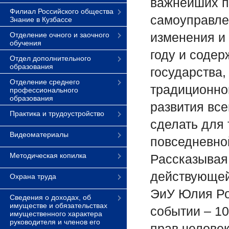
важнейших п
Филиал Российского общества
самоуправле
Знание в Кузбассе
изменения и
Отделение очного и заочного
обучения
году и соде
Отдел дополнительного
образования
государства,
Отделение среднего
традиционно
профессионального
образования
развития все
Практика и трудоустройство
сделать для 
Видеоматериалы
повседневно
Методическая копилка
Рассказывая
действующей
Охрана труда
ЭиУ Юлия Ро
Сведения о доходах, об
имуществе и обязательствах
событии – 1
имущественного характера
руководителя и членов его
прав челове