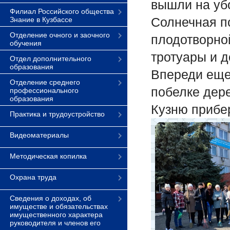
вышли на уб
Филиал Российского общества
Солнечная п
Знание в Кузбассе
Отделение очного и заочного
плодотворно
обучения
тротуары и 
Отдел дополнительного
образования
Впереди еще
Отделение среднего
побелке дере
профессионального
образования
Кузню прибе
Практика и трудоустройство
Видеоматериалы
Методическая копилка
Охрана труда
Сведения о доходах, об
имуществе и обязательствах
имущественного характера
руководителя и членов его