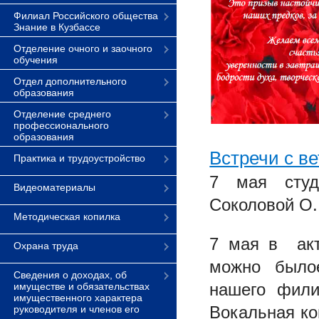
Филиал Российского общества
Знание в Кузбассе
Отделение очного и заочного
обучения
Отдел дополнительного
образования
Отделение среднего
профессионального
образования
Встречи с в
Практика и трудоустройство
7 мая студ
Видеоматериалы
Соколовой О.
Методическая копилка
7 мая в акт
Охрана труда
можно было
Сведения о доходах, об
нашего фили
имуществе и обязательствах
имущественного характера
Вокальная ко
руководителя и членов его