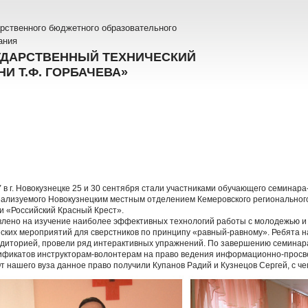
рственного бюджетного образовательного
ания
УДАРСТВЕННЫЙ ТЕХНИЧЕСКИЙ
И Т.Ф. ГОРБАЧЕВА»
в г. Новокузнецке 25 и 30 сентября стали участниками обучающего семинара
еализуемого Новокузнецким местным отделением Кемеровского регионально
и «Российский Красный Крест».
лено на изучение наиболее эффективных технологий работы с молодежью и
ких мероприятий для сверстников по принципу «равный-равному». Ребята на
удиторией, провели ряд интерактивных упражнений. По завершению семинар
ификатов инструкторам-волонтерам на право ведения информационно-просве
т нашего вуза данное право получили Купанов Радий и Кузнецов Сергей, с че