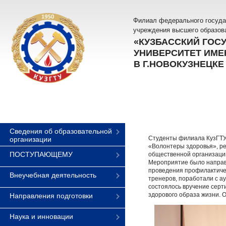
Филиал федерального госуда
учреждения высшего образов
«КУЗБАССКИЙ ГОС
УНИВЕРСИТЕТ ИМЕН
В Г.НОВОКУЗНЕЦКЕ
Сведения об образовательной
Студенты филиала КузГТУ 
организации
«Волонтеры здоровья», р
ПОСТУПАЮЩЕМУ
общественной организаци
Мероприятие было направ
проведения профилактичес
Внеучебная деятельность
тренеров, поработали с а
состоялось вручение серт
здорового образа жизни. О
Направления подготовки
Наука и инновации