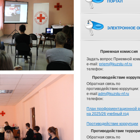
ПОРТАЛ
ЭЛЕКТРОННОЕ О
Приемная комиссия
Задать вопрос Приемной ком
e-mail:
priem@kuzstu-nf.ru
телефон:
Противодействие корруп
Обратная связь по
противодействию коррупции:
e-mail:
adm@kuzstu-nf.ru
телефон:
План профориентационной 
на 2025/26 учебный год
Противодействие коррупции
Противодействие террор
Обратная связь по