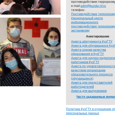
противодействию терроризму
e-mail:
adm@kuzstu-nf.ru
телефон:
Противодействие терроризм
Национальный центр
информационного
противодействия терроризму
экстремизму
Анкетирование
Анкета абитуриента КузГТУ
Анкета для обучающихся Куз
Анкета оценки качества
образования в КузГТУ
Анкета для научно-педагогич
работников КузГТУ
Анкета по удовлетворенност
качеством организации
образовательного процесса
(обучающиеся)
Анкета для представителей
работодателей
Анкета для выпускников
Часто задаваемые вопр
Политика КузГТУ в отношении о
персональных данных