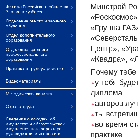
Минстрой Ро
Филиал Российского общества
Знание в Кузбассе
«Роскосмос»
Отделение очного и заочного
«Группа ГАЗ»
обучения
Отдел дополнительного
«Северсталь
образования
Центр», «Ур
Отделение среднего
профессионального
«Квадра», «
образования
Практика и трудоустройство
Почему тебе 
у тебя буд
Видеоматериалы
диплома
Методическая копилка
авторов луч
Охрана труда
ты встрети
Сведения о доходах, об
во время с
имуществе и обязательствах
имущественного характера
практике
руководителя и членов его