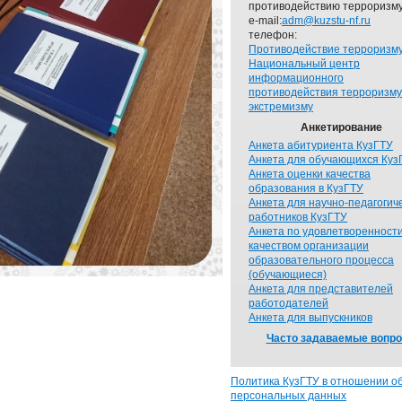
противодействию терроризму
e-mail:
adm@kuzstu-nf.ru
телефон:
Противодействие терроризм
Национальный центр
информационного
противодействия терроризму
экстремизму
Анкетирование
Анкета абитуриента КузГТУ
Анкета для обучающихся Куз
Анкета оценки качества
образования в КузГТУ
Анкета для научно-педагогич
работников КузГТУ
Анкета по удовлетворенност
качеством организации
образовательного процесса
(обучающиеся)
Анкета для представителей
работодателей
Анкета для выпускников
Часто задаваемые вопр
Политика КузГТУ в отношении о
персональных данных