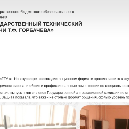
рственного бюджетного образовательного
ания
УДАРСТВЕННЫЙ ТЕХНИЧЕСКИЙ
И Т.Ф. ГОРБАЧЕВА»
узГТУ в г. Новокузнецке в новом дистанционном формате прошла защита вып
демонстрировали общие и профессиональные компетенции по специальности
твие выпускников и членов Государственной аттестационной комиссии не ст
 Защита показала, что важен не столько формат общения, сколько уровень по