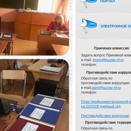
ПОРТАЛ
ЭЛЕКТРОННОЕ О
Приемная комиссия
Задать вопрос Приемной ком
e-mail:
priem@kuzstu-nf.ru
телефон:
Противодействие корруп
Обратная связь по
противодействию коррупции:
e-mail:
adm@kuzstu-nf.ru
телефон:
План профориентационной 
на 2025/26 учебный год
Противодействие коррупции
Противодействие террор
Обратная связь по