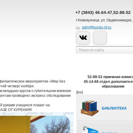
+7 (3843) 46-64-47,52-88-52
г.Новокузнецк, ул. Орджоникидзе,
adm@kuzstu-nf.ru
52-88-52 приемная комис
офилактическое мероприятие «Мир без
45-14-68 отдел дополнител
тий четверг ноября.
образования
м младших курсов о губительном влиянии
[bvi]
удентам проведено экспресс обследование
й руками учащихся плакат на
БИБЛИОТЕКА
ТКАЗЕ ОТ КУРЕНИЯ!