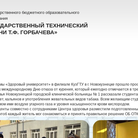
рственного бюджетного образовательного
ания
УДАРСТВЕННЫЙ ТЕХНИЧЕСКИЙ
И Т.Ф. ГОРБАЧЕВА»
мы «Здоровый университет» в филиале КузГТУ в г. Новокузнецке прошло пр
к международному Дню отказа от курения, который ежегодно отмечается в тре
ья Новокузнецкой городской клинической больницы № 1 рассказали студента
рет, кальянов и употребления жевательных видов табака. Всем желающим ст
ом ими воздухе угарного газа и уровня насыщенности крови кислородом.
денты совместно с сотрудниками Центра здоровья разместили подготовленны
 чтоб каждый житель мог ознакомиться и принять правильное решение ОБ О