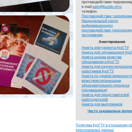
противодействию терроризму
e-mail:
adm@kuzstu-nf.ru
телефон:
Противодействие терроризм
Национальный центр
информационного
противодействия терроризму
экстремизму
Анкетирование
Анкета абитуриента КузГТУ
Анкета для обучающихся Куз
Анкета оценки качества
образования в КузГТУ
Анкета для научно-педагогич
работников КузГТУ
Анкета по удовлетворенност
качеством организации
образовательного процесса
(обучающиеся)
Анкета для представителей
работодателей
Анкета для выпускников
Часто задаваемые вопр
Политика КузГТУ в отношении о
персональных данных