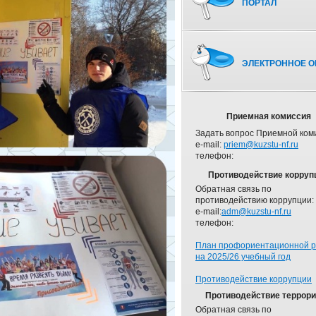
ПОРТАЛ
ЭЛЕКТРОННОЕ О
Приемная комиссия
Задать вопрос Приемной ком
e-mail:
priem@kuzstu-nf.ru
телефон:
Противодействие корруп
Обратная связь по
противодействию коррупции:
e-mail:
adm@kuzstu-nf.ru
телефон:
План профориентационной 
на 2025/26 учебный год
Противодействие коррупции
Противодействие террор
Обратная связь по