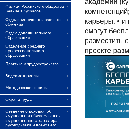
академии (ку
Филиал Российского общества
компетенций;
Знание в Кузбассе
карьеры; • и
Отделение очного и заочного
обучения
смогут бесп
Отдел дополнительного
образования
разместить 
Отделение среднего
проекте раз
профессионального
образования
Практика и трудоустройство
Видеоматериалы
Методическая копилка
Охрана труда
Сведения о доходах, об
имуществе и обязательствах
имущественного характера
руководителя и членов его