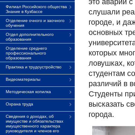
это аварии с
Филиал Российского общества
слушали реа
Знание в Кузбассе
городе, и да
Отделение очного и заочного
обучения
основных тр
Отдел дополнительного
образования
университета
Отделение среднего
которых мно
профессионального
образования
ловушках, ко
Практика и трудоустройство
студентам со
Видеоматериалы
различий в в
Методическая копилка
Студенты пр
высказать с
Охрана труда
города.
Сведения о доходах, об
имуществе и обязательствах
имущественного характера
руководителя и членов его