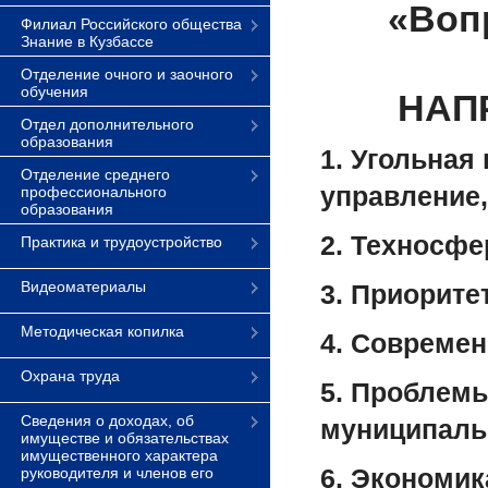
«Воп
Филиал Российского общества
Знание в Кузбассе
Отделение очного и заочного
обучения
НАП
Отдел дополнительного
образования
1. Угольная
Отделение среднего
управление
профессионального
образования
2. Техносфе
Практика и трудоустройство
Видеоматериалы
3. Приорите
Методическая копилка
4. Современ
Охрана труда
5. Проблемы
Сведения о доходах, об
муниципаль
имуществе и обязательствах
имущественного характера
6. Экономик
руководителя и членов его