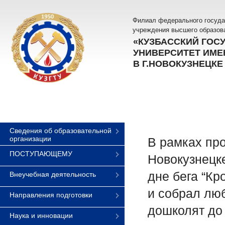
Филиал федерального госуда
учреждения высшего образов
«КУЗБАССКИЙ ГОС
УНИВЕРСИТЕТ ИМЕН
В Г.НОВОКУЗНЕЦКЕ
Сведения об образовательной
организации
В рамках пр
ПОСТУПАЮЩЕМУ
Новокузнецк
дне бега “Кр
Внеучебная деятельность
и собрал лю
Направления подготовки
дошколят до
Наука и инновации