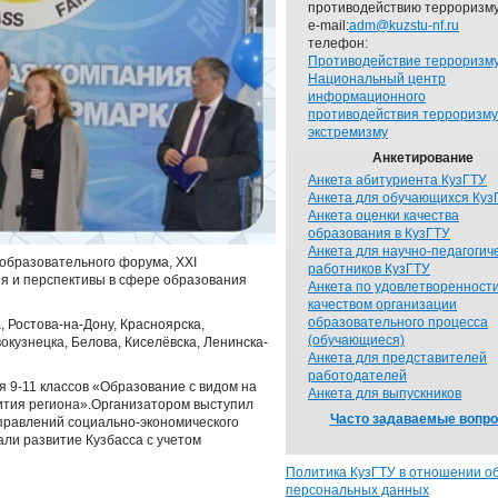
противодействию терроризму
e-mail:
adm@kuzstu-nf.ru
телефон:
Противодействие терроризм
Национальный центр
информационного
противодействия терроризму
экстремизму
Анкетирование
Анкета абитуриента КузГТУ
Анкета для обучающихся Куз
Анкета оценки качества
образования в КузГТУ
Анкета для научно-педагогич
образовательного форума, XXI
работников КузГТУ
я и перспективы в сфере образования
Анкета по удовлетворенност
качеством организации
образовательного процесса
, Ростова-на-Дону, Красноярска,
(обучающиеся)
вокузнецка, Белова, Киселёвска, Ленинска-
Анкета для представителей
работодателей
я 9-11 классов «Образование с видом на
Анкета для выпускников
ития региона».Организатором выступил
Часто задаваемые вопр
аправлений социально-экономического
али развитие Кузбасса с учетом
Политика КузГТУ в отношении о
персональных данных