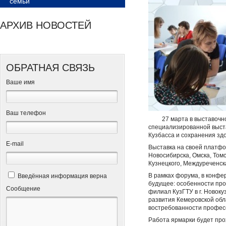
семьи
АРХИВ НОВОСТЕЙ
ОБРАТНАЯ СВЯЗЬ
Ваше имя
Ваш телефон
27 марта в выставочном 
специализированной выст
Кузбасса и сохранения зд
Е-mail
Выставка на своей платфор
Новосибирска, Омска, Томс
Кузнецкого, Междуреченска
В рамках форума, в конфе
Введённая информация верна
будущее: особенности пр
Сообщение
филиал КузГТУ в г. Новок
развития Кемеровской обл
востребованности профес
Работа ярмарки будет про