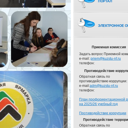
ПОРТАЛ
ЭЛЕКТРОННОЕ О
Приемная комиссия
Задать вопрос Приемной ком
e-mail:
priem@kuzstu-nf.ru
телефон:
Противодействие корруп
Обратная связь по
противодействию коррупции:
e-mail:
adm@kuzstu-nf.ru
телефон:
План профориентационной 
на 2025/26 учебный год
Противодействие коррупции
Противодействие террор
Обратная связь по