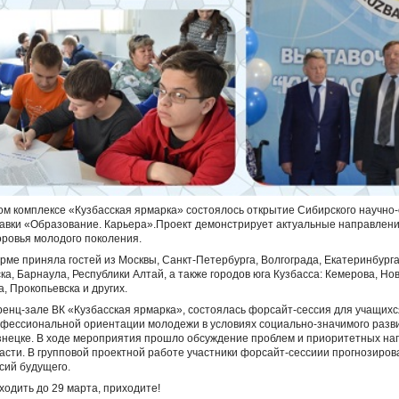
комплексе «Кузбасская ярмарка» состоялось открытие Сибирского научно-
авки «Образование. Карьера».Проект демонстрирует актуальные направлени
оровья молодого поколения.
ме приняла гостей из Москвы, Санкт-Петербурга, Волгограда, Екатеринбурга
ка, Барнаула, Республики Алтай, а также городов юга Кузбасса: Кемерова, Но
, Прокопьевска и других.
ренц-зале ВК «Кузбасская ярмарка», состоялась форсайт-сессия для учащихс
офессиональной ориентации молодежи в условиях социально-значимого разв
узнецке. В ходе мероприятия прошло обсуждение проблем и приоритетных н
асти. В групповой проектной работе участники форсайт-сессиии прогнозиров
сий будущего.
ходить до 29 марта, приходите!