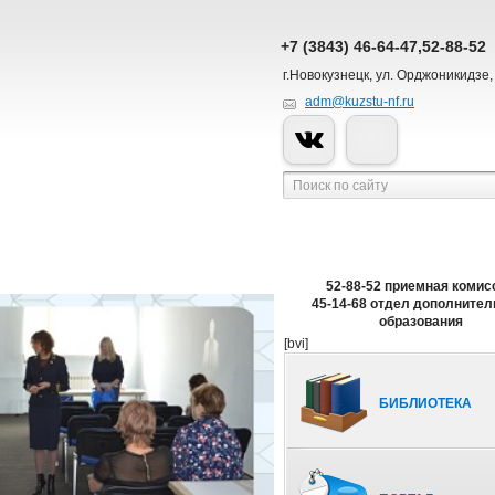
+7 (3843) 46-64-47,52-88-52
г.Новокузнецк, ул. Орджоникидзе,
adm@kuzstu-nf.ru
52-88-52 приемная комис
45-14-68 отдел дополнител
образования
[bvi]
БИБЛИОТЕКА