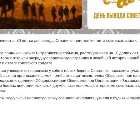
олняется 30 лет со дня вывода Ограниченного контингента советских войск с
все привыкли называть трагические события, растянувшиеся на 10 долгих лет
которые открыли очередную героическую страницу в новейшей истории нашей 
 и отваге советского солдата.
аш университет принимал у себя в гостях Тюрина Сергея Геннадьевича, учас
областной организации семей погибших защитников, члена Общественной па
ородского отделения Общероссийской Общественной Организации «Российск
и боевых действий, воинской дружбе, взаимопомощи и героизме советских в
тва.
ты окунулись в непростую эпоху военного конфликта, узнали о буднях и подви