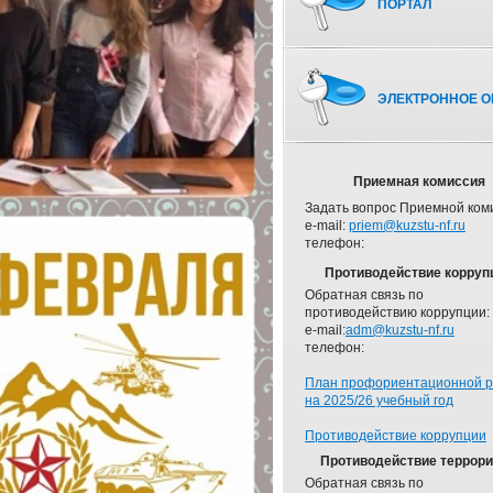
ПОРТАЛ
ЭЛЕКТРОННОЕ О
Приемная комиссия
Задать вопрос Приемной ком
e-mail:
priem@kuzstu-nf.ru
телефон:
Противодействие корруп
Обратная связь по
противодействию коррупции:
e-mail:
adm@kuzstu-nf.ru
телефон:
План профориентационной 
на 2025/26 учебный год
Противодействие коррупции
Противодействие террор
Обратная связь по