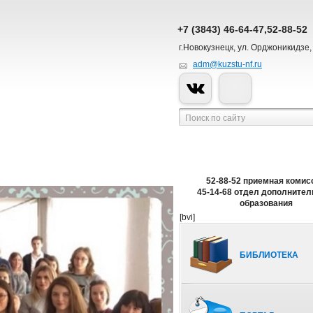
+7 (3843) 46-64-47,52-88-52
г.Новокузнецк, ул. Орджоникидзе,
adm@kuzstu-nf.ru
52-88-52 приемная комис
45-14-68 отдел дополнител
образования
[bvi]
БИБЛИОТЕКА