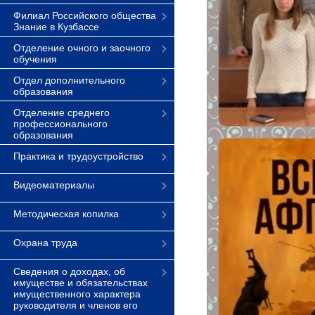
Филиал Российского общества
Знание в Кузбассе
Отделение очного и заочного
обучения
Отдел дополнительного
образования
Отделение среднего
профессионального
образования
Практика и трудоустройство
Видеоматериалы
Методическая копилка
Охрана труда
Сведения о доходах, об
имуществе и обязательствах
имущественного характера
руководителя и членов его