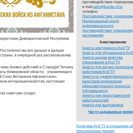
противодействию терроризму
e-mail:
adm@kuzstu-nf.ru
телефон:
Противодействие терроризм
Национальный центр
информационного
противодействия терроризму
экстремизму
 территории Демократической Республики
Анкетирование
Анкета абитуриента КузГТУ
. Постепенно мы все дальше и дальше
Анкета для обучающихся Куз
страны, в очередной раз рассказав всему
Анкета оценки качества
образования в КузГТУ
Анкета для научно-педагогич
тника боевых действий и Стародуб Татьяну
работников КузГТУ
латы Кемеровской области, управляющего
Анкета по удовлетворенност
ий Союз Ветеранов Афганистана».
качеством организации
оинов-интернационалистов, настоящих
образовательного процесса
(обучающиеся)
гах советских солдат.
Анкета для представителей
работодателей
Анкета для выпускников
Часто задаваемые вопр
Политика КузГТУ в отношении о
персональных данных