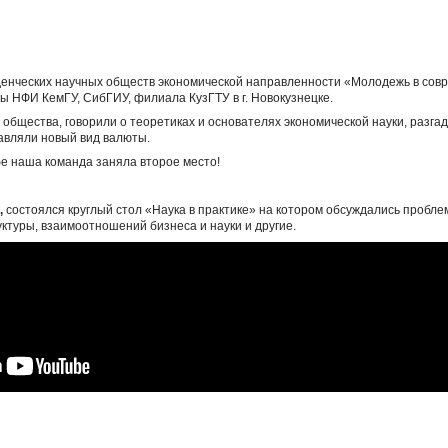
денческих научных обществ экономической направленности «Молодежь в совр
ы НФИ КемГУ, СибГИУ, филиала КузГТУ в г. Новокузнецке.
 общества, говорили о теоретиках и основателях экономической науки, разга
тавляли новый вид валюты.
бе наша команда заняла второе место!
,
состоялся круглый стол «Наука в практике» на котором обсуждались пробл
туры, взаимоотношений бизнеса и науки и другие.