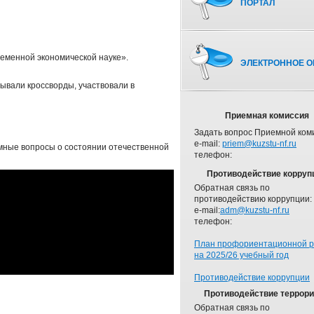
ПОРТАЛ
еменной экономической науке».
ЭЛЕКТРОННОЕ О
дывали кроссворды, участвовали в
Приемная комиссия
Задать вопрос Приемной ком
e-mail:
priem@kuzstu-nf.ru
емные вопросы о состоянии отечественной
телефон:
Противодействие корруп
Обратная связь по
противодействию коррупции:
e-mail:
adm@kuzstu-nf.ru
телефон:
План профориентационной 
на 2025/26 учебный год
Противодействие коррупции
Противодействие террор
Обратная связь по