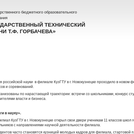
рственного бюджетного образовательного
ания
УДАРСТВЕННЫЙ ТЕХНИЧЕСКИЙ
И Т.Ф. ГОРБАЧЕВА»
 российской науки в филиале КузГТУ в г. Новокузнецке проходило в новом ф
сов и соревнований.
анизованы по нарастающей траектории: встречи со школьниками, конкурс сту
вителями власти и бизнеса.
и в науку».
илиал КузГТУ в г. Новокузнецке открыл свои двери ученикам 11 классов школ
льников с направлениями научной деятельности филиала.
ентов часто становятся кузницей молодых кадров для филиала, стартовой 