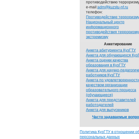
противодействию терроризму
e-mail:
adm@kuzstu-nf.ru
телефон:
Противодействие терроризм
Национальный центр
информационного
противодействия терроризму
экстремизму
Анкетирование
Анкета абитуриента КузГТУ
Анкета для обучающихся Куз
Анкета оценки качества
образования в КузГТУ
Анкета для научно-педагогич
работников КузГТУ
Анкета по удовлетворенност
качеством организации
образовательного процесса
(обучающиеся)
Анкета для представителей
работодателей
Анкета для выпускников
Часто задаваемые вопр
Политика КузГТУ в отношении о
персональных данных