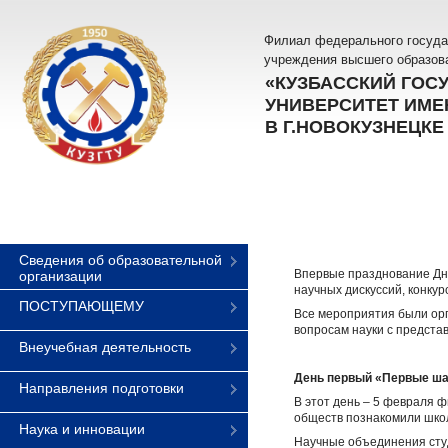
Филиал федерального госуда
учреждения высшего образов
«КУЗБАССКИЙ ГОС
УНИВЕРСИТЕТ ИМЕН
В Г.НОВОКУЗНЕЦКЕ
Сведения об образовательной
Впервые празднование Дня
организации
научных дискуссий, конкур
ПОСТУПАЮЩЕМУ
Все мероприятия были орг
вопросам науки с предста
Внеучебная деятельность
День первый «Первые шаг
Направления подготовки
В этот день – 5 февраля ф
обществ познакомили шко
Наука и инновации
Научные объединения студ