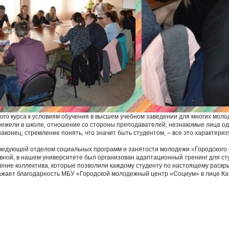
ого курса к условиям обучения в высшем учебном заведении для многих мол
нежели в школе, отношение со стороны преподавателей, незнакомые лица одн
наконец, стремление понять, что значит быть студентом, – все это характер
аведующей отделом социальных программ и занятости молодежи «Городского
ной, в нашем университете был организован адаптационный тренинг для сту
чение коллектива, которые позволили каждому студенту по настоящему раскр
жает благодарность МБУ «Городской молодежный центр «Социум» в лице Ка