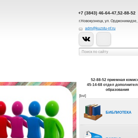
+7 (3843) 46-64-47,52-88-52
г.Новокузнецк, ул. Орджоникидзе,
adm@kuzstu-nf.ru
52-88-52 приемная комис
45-14-68 отдел дополнител
образования
[bvi]
БИБЛИОТЕКА