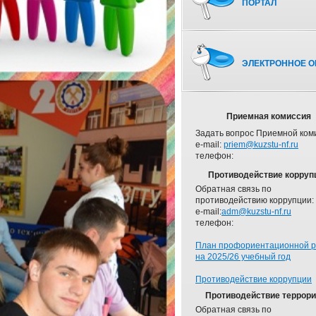
ПОРТАЛ
ЭЛЕКТРОННОЕ О
Приемная комиссия
Задать вопрос Приемной ком
e-mail:
priem@kuzstu-nf.ru
телефон:
Противодействие корруп
Обратная связь по
противодействию коррупции:
e-mail:
adm@kuzstu-nf.ru
телефон:
План профориентационной 
на 2025/26 учебный год
Противодействие коррупции
Противодействие террор
Обратная связь по