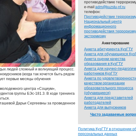
противодействию терроризму
e-mail:
adm@kuzstu-nf.ru
телефон:
Противодействие терроризм
Национальный центр
информационного
противодействия терроризму
экстремизму
Анкетирование
Анкета абитуриента КузГТУ
Анкета для обучающихся Куз
Анкета оценки качества
образования в КузГТУ
Анкета для научно-педагогич
одых людей сложный и волнующий процесс.
работников КузГТУ
окурсников (когда так хочется быть рядом
Анкета по удовлетворенност
изует первые месяцы обучения
качеством организации
образовательного процесса
 молодежного центра «Социум»,
(обучающиеся)
дентов группы БЭс-181.3. В ходе тренинга
Анкета для представителей
ыться.
работодателей
ташевой Дарьи Сергеевны за проведенное
Анкета для выпускников
Часто задаваемые вопр
Политика КузГТУ в отношении о
персональных данных