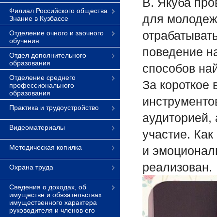
В. Якуба пр
Филиал Российского общества
для молодеж
Знание в Кузбассе
отрабатыват
Отделение очного и заочного
обучения
поведение на
Отдел дополнительного
образования
способов най
Отделение среднего
За короткое
профессионального
образования
инструменто
Практика и трудоустройство
аудиторией, 
Видеоматериалы
участие. Как
Методическая копилка
и эмоционал
реализован.
Охрана труда
Сведения о доходах, об
имуществе и обязательствах
имущественного характера
руководителя и членов его