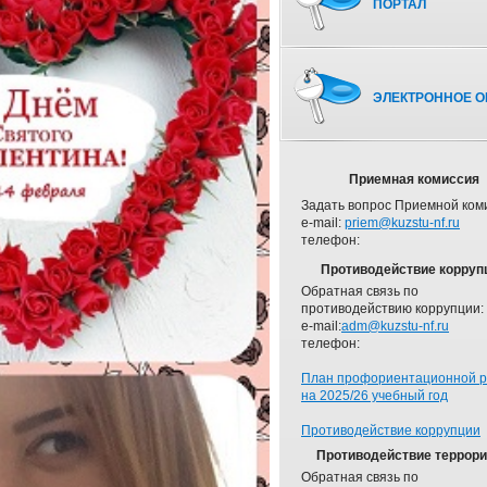
ПОРТАЛ
ЭЛЕКТРОННОЕ О
Приемная комиссия
Задать вопрос Приемной ком
e-mail:
priem@kuzstu-nf.ru
телефон:
Противодействие корруп
Обратная связь по
противодействию коррупции:
e-mail:
adm@kuzstu-nf.ru
телефон:
План профориентационной 
на 2025/26 учебный год
Противодействие коррупции
Противодействие террор
Обратная связь по