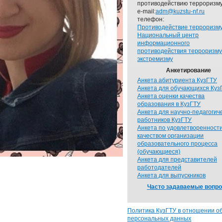
противодействию терроризму
e-mail:
adm@kuzstu-nf.ru
телефон:
Противодействие терроризм
Национальный центр
информационного
противодействия терроризму
экстремизму
Анкетирование
Анкета абитуриента КузГТУ
Анкета для обучающихся Куз
Анкета оценки качества
образования в КузГТУ
Анкета для научно-педагогич
работников КузГТУ
Анкета по удовлетворенност
качеством организации
образовательного процесса
(обучающиеся)
Анкета для представителей
работодателей
Анкета для выпускников
Часто задаваемые вопр
Политика КузГТУ в отношении о
персональных данных