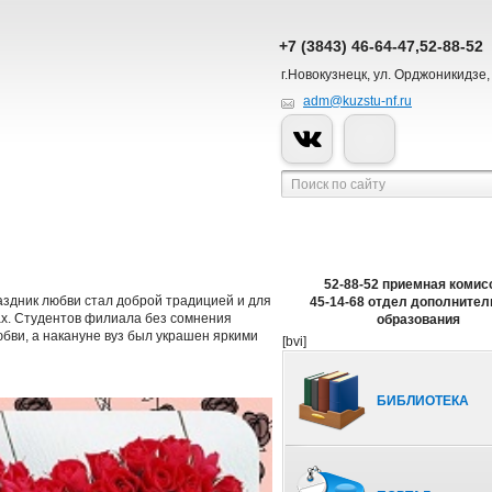
+7 (3843) 46-64-47,52-88-52
г.Новокузнецк, ул. Орджоникидзе,
adm@kuzstu-nf.ru
52-88-52 приемная комис
аздник любви стал доброй традицией и для
45-14-68 отдел дополнител
вах. Студентов филиала без сомнения
образования
бви, а накануне вуз был украшен яркими
[bvi]
БИБЛИОТЕКА