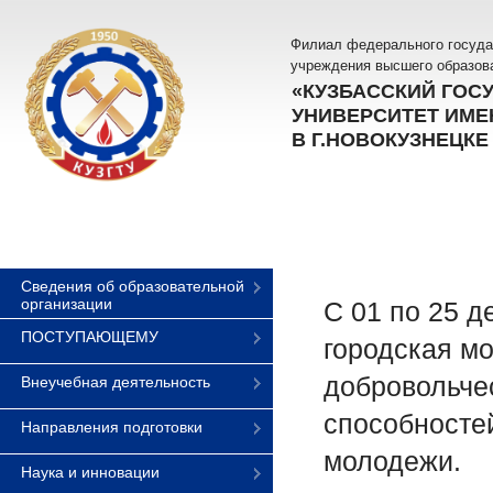
Филиал федерального госуда
учреждения высшего образов
«КУЗБАССКИЙ ГОС
УНИВЕРСИТЕТ ИМЕН
В Г.НОВОКУЗНЕЦКЕ
Сведения об образовательной
организации
С 01 по 25 д
ПОСТУПАЮЩЕМУ
городская м
добровольче
Внеучебная деятельность
способносте
Направления подготовки
молодежи.
Наука и инновации