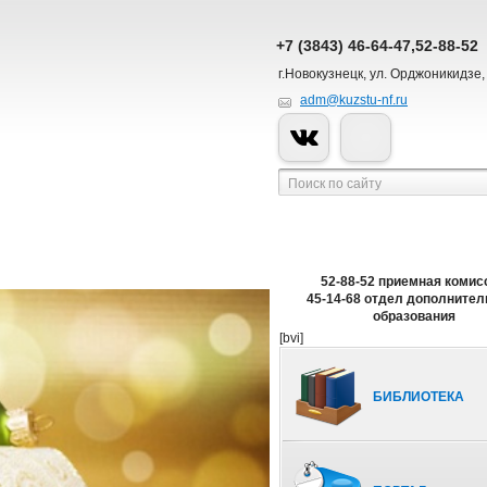
+7 (3843) 46-64-47,52-88-52
г.Новокузнецк, ул. Орджоникидзе,
adm@kuzstu-nf.ru
52-88-52 приемная комис
45-14-68 отдел дополнител
образования
[bvi]
БИБЛИОТЕКА