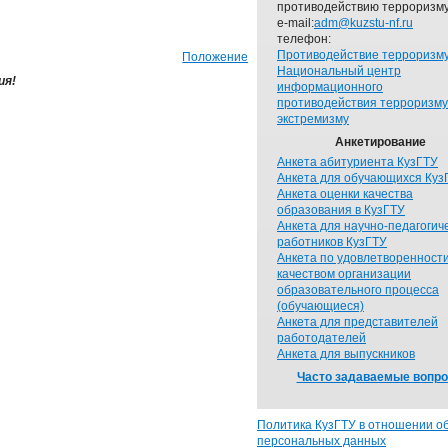
противодействию терроризму
e-mail:
adm@kuzstu-nf.ru
телефон:
Противодействие терроризм
Положение
Национальный центр
ия!
информационного
противодействия терроризму
экстремизму
Анкетирование
Анкета абитуриента КузГТУ
Анкета для обучающихся Куз
Анкета оценки качества
образования в КузГТУ
Анкета для научно-педагогич
работников КузГТУ
Анкета по удовлетворенност
качеством организации
образовательного процесса
(обучающиеся)
Анкета для представителей
работодателей
Анкета для выпускников
Часто задаваемые вопр
Политика КузГТУ в отношении о
персональных данных