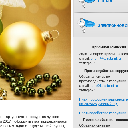
ПОРТАЛ
ЭЛЕКТРОННОЕ О
Приемная комиссия
Задать вопрос Приемной ком
e-mail:
priem@kuzstu-nf.ru
телефон:
Противодействие корруп
Обратная связь по
противодействию коррупции:
e-mail:
adm@kuzstu-nf.ru
телефон:
План профориентационной 
на 2025/26 учебный год
Противодействие коррупции
е стартует смотр-конкурс на лучшее
Противодействие террор
 2017 г. оформить этаж, придерживаясь
Обратная связь по
 с Новым годом от студенческой группы,