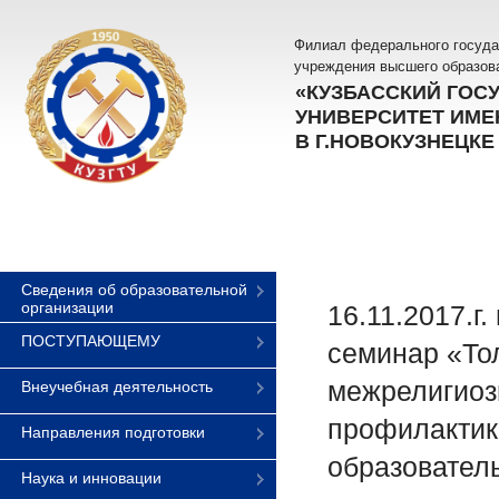
Филиал федерального госуда
учреждения высшего образов
«КУЗБАССКИЙ ГОС
УНИВЕРСИТЕТ ИМЕН
В Г.НОВОКУЗНЕЦКЕ
Сведения об образовательной
организации
16.11.2017.г
ПОСТУПАЮЩЕМУ
семинар «То
межрелигиоз
Внеучебная деятельность
профилактик
Направления подготовки
образовател
Наука и инновации