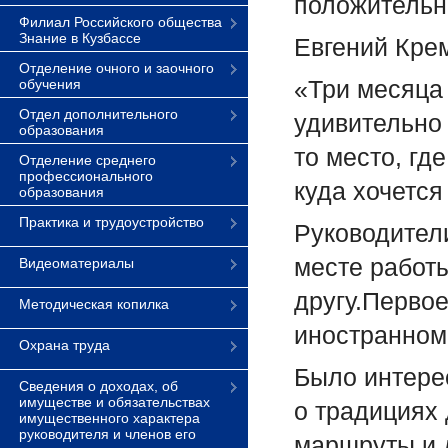
положительн
Филиал Российского общества
Знание в Кузбассе
Евгений Кре
Отделение очного и заочного
«Три месяца 
обучения
Отдел дополнительного
удивительно
образования
то место, гд
Отделение среднего
профессионального
куда хочется
образования
Практика и трудоустройство
Руководители
месте работы
Видеоматериалы
другу.Перво
Методическая копилка
иностранном
Охрана труда
Было интере
Сведения о доходах, об
имуществе и обязательствах
о традициях 
имущественного характера
руководителя и членов его
маршруты и д