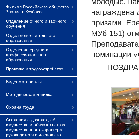
молодые, нам
Филиал Российского общества
награждена 
Знание в Кузбассе
призами. Ере
Отделение очного и заочного
обучения
МУб-151) от
Отдел дополнительного
образования
Преподавате
Отделение среднего
номинации «
профессионального
образования
ПОЗДРА
Практика и трудоустройство
Видеоматериалы
Методическая копилка
Охрана труда
Сведения о доходах, об
имуществе и обязательствах
имущественного характера
руководителя и членов его