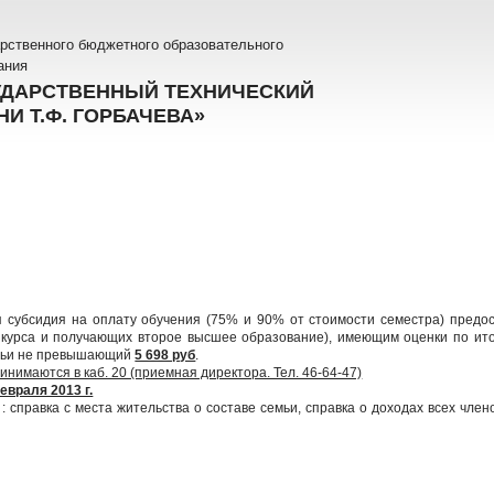
рственного бюджетного образовательного
ания
УДАРСТВЕННЫЙ ТЕХНИЧЕСКИЙ
И Т.Ф. ГОРБАЧЕВА»
 субсидия на оплату обучения (75% и 90% от стоимости семестра) предос
о курса и получающих второе высшее образование), имеющим оценки по ит
емьи не превышающий
5 698 руб
.
нимаются в каб. 20 (приемная директора. Тел. 46-64-47)
евраля 2013 г.
: справка с места жительства о составе семьи, справка о доходах всех член