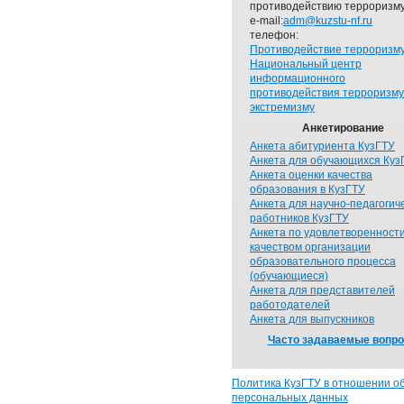
противодействию терроризму
e-mail:
adm@kuzstu-nf.ru
телефон:
Противодействие терроризм
Национальный центр
информационного
противодействия терроризму
экстремизму
Анкетирование
Анкета абитуриента КузГТУ
Анкета для обучающихся Куз
Анкета оценки качества
образования в КузГТУ
Анкета для научно-педагогич
работников КузГТУ
Анкета по удовлетворенност
качеством организации
образовательного процесса
(обучающиеся)
Анкета для представителей
работодателей
Анкета для выпускников
Часто задаваемые вопр
Политика КузГТУ в отношении о
персональных данных