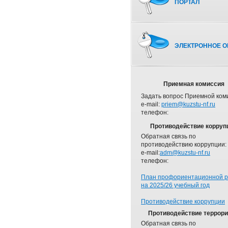
ПОРТАЛ
ЭЛЕКТРОННОЕ О
Приемная комиссия
Задать вопрос Приемной ком
e-mail:
priem@kuzstu-nf.ru
телефон:
Противодействие корруп
Обратная связь по
противодействию коррупции:
e-mail:
adm@kuzstu-nf.ru
телефон:
План профориентационной 
на 2025/26 учебный год
Противодействие коррупции
Противодействие террор
Обратная связь по