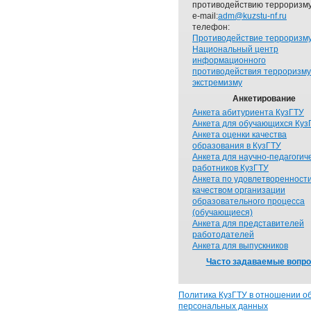
противодействию терроризму
e-mail:
adm@kuzstu-nf.ru
телефон:
Противодействие терроризм
Национальный центр
информационного
противодействия терроризму
экстремизму
Анкетирование
Анкета абитуриента КузГТУ
Анкета для обучающихся Куз
Анкета оценки качества
образования в КузГТУ
Анкета для научно-педагогич
работников КузГТУ
Анкета по удовлетворенност
качеством организации
образовательного процесса
(обучающиеся)
Анкета для представителей
работодателей
Анкета для выпускников
Часто задаваемые вопр
Политика КузГТУ в отношении о
персональных данных