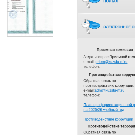
ПОРТАЛ
ЭЛЕКТРОННОЕ О
Приемная комиссия
Задать вопрос Приемной ком
e-mail:
priem@kuzstu-nf.ru
телефон:
Противодействие корруп
Обратная связь по
противодействию коррупции:
e-mail:
adm@kuzstu-nf.ru
телефон:
План профориентационной 
на 2025/26 учебный год
Противодействие коррупции
Противодействие террор
Обратная связь по