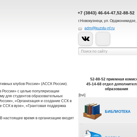
+7 (3843) 46-64-47,52-88-52
г.Новокузнецк, ул. Орджоникидзе,
adm@kuzstu-nf.ru
52-88-52 приемная комис
тивных клубов России» (АССК России).
45-14-68 отдел дополнител
образования
в России» с целью популяризации
[bvi]
мму для студентов образовательных
оссии», «Организация и создание ССК в
е ССК в вузе», «Грантовая поддержка
БИБЛИОТЕКА
 В настоящее время в организацию входят