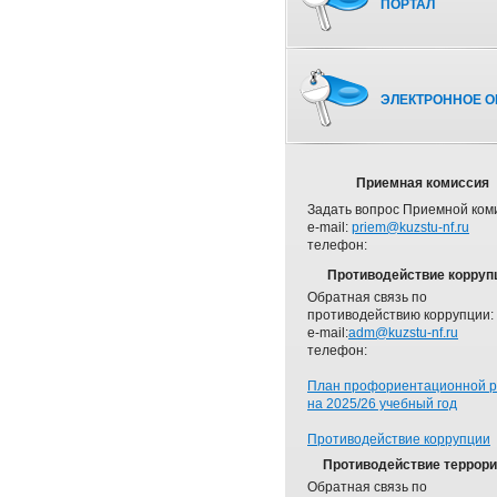
ПОРТАЛ
ЭЛЕКТРОННОЕ О
Приемная комиссия
Задать вопрос Приемной ком
e-mail:
priem@kuzstu-nf.ru
телефон:
Противодействие корруп
Обратная связь по
противодействию коррупции:
e-mail:
adm@kuzstu-nf.ru
телефон:
План профориентационной 
на 2025/26 учебный год
Противодействие коррупции
Противодействие террор
Обратная связь по