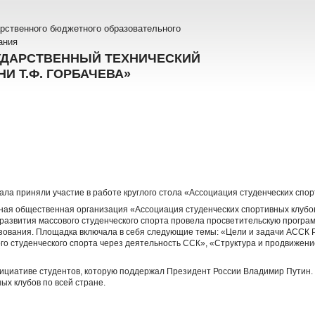
рственного бюджетного образовательного
ания
УДАРСТВЕННЫЙ ТЕХНИЧЕСКИЙ
И Т.Ф. ГОРБАЧЕВА»
ала приняли участие в работе круглого стола «Ассоциация студенческих спор
ая общественная организация «Ассоциация студенческих спортивных клубо
 развития массового студенческого спорта провела просветительскую програ
ования. Площадка включала в себя следующие темы: «Цели и задачи АССК Р
ого студенческого спорта через деятельность ССК», «Структура и продвижени
ициативе студентов, которую поддержал Президент России Владимир Путин.
ых клубов по всей стране.