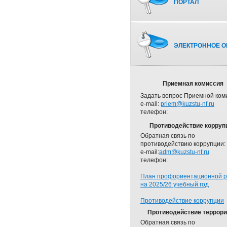
ПОРТАЛ
ЭЛЕКТРОННОЕ О
Приемная комиссия
Задать вопрос Приемной ком
e-mail:
priem@kuzstu-nf.ru
телефон:
Противодействие корруп
Обратная связь по
противодействию коррупции:
e-mail:
adm@kuzstu-nf.ru
телефон:
План профориентационной 
на 2025/26 учебный год
Противодействие коррупции
Противодействие террор
Обратная связь по