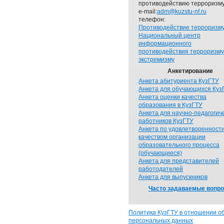
противодействию терроризму
e-mail:
adm@kuzstu-nf.ru
телефон:
Противодействие терроризм
Национальный центр
информационного
противодействия терроризму
экстремизму
Анкетирование
Анкета абитуриента КузГТУ
Анкета для обучающихся Куз
Анкета оценки качества
образования в КузГТУ
Анкета для научно-педагогич
работников КузГТУ
Анкета по удовлетворенност
качеством организации
образовательного процесса
(обучающиеся)
Анкета для представителей
работодателей
Анкета для выпускников
Часто задаваемые вопр
Политика КузГТУ в отношении о
персональных данных