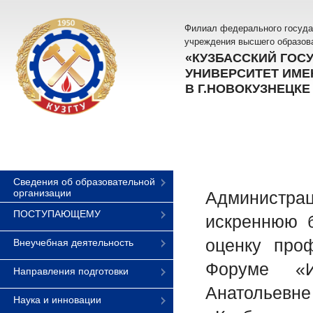
Филиал федерального госуда
учреждения высшего образов
«КУЗБАССКИЙ ГОС
УНИВЕРСИТЕТ ИМЕН
В Г.НОВОКУЗНЕЦКЕ
Сведения об образовательной
организации
Администра
ПОСТУПАЮЩЕМУ
искреннюю б
оценку проф
Внеучебная деятельность
Форуме «Ин
Направления подготовки
Анатольев
Наука и инновации