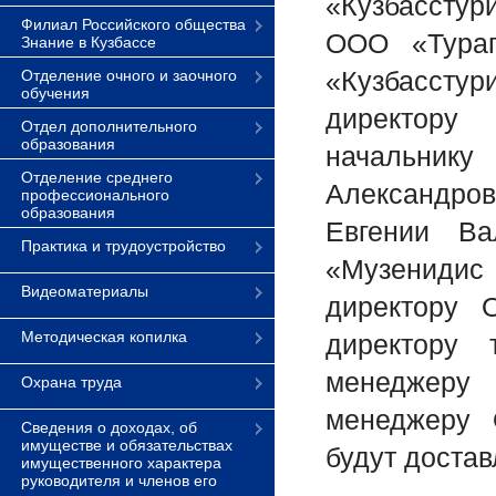
«Кузбасстур
Филиал Российского общества
ООО «Тураг
Знание в Кузбассе
«Кузбассту
Отделение очного и заочного
обучения
директору 
Отдел дополнительного
образования
начальнику
Отделение среднего
Александро
профессионального
образования
Евгении Ва
Практика и трудоустройство
«Музенидис
Видеоматериалы
директору 
Методическая копилка
директору 
менеджеру
Охрана труда
менеджеру 
Сведения о доходах, об
имуществе и обязательствах
будут доста
имущественного характера
руководителя и членов его