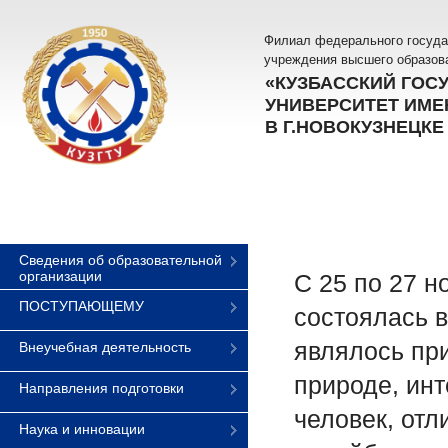
Филиал федерального госуда
учреждения высшего образов
«КУЗБАССКИЙ ГОС
УНИВЕРСИТЕТ ИМЕН
В Г.НОВОКУЗНЕЦКЕ
Сведения об образовательной
организации
С 25 по 27 н
ПОСТУПАЮЩЕМУ
состоялась 
являлось пр
Внеучебная деятельность
природе, инт
Направления подготовки
человек, отл
Наука и инновации