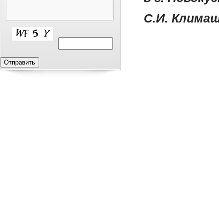
С.И. Клима