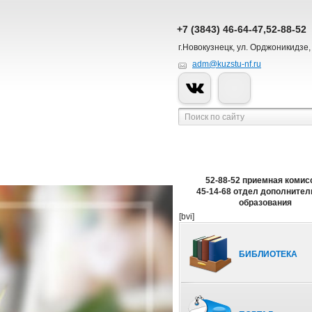
+7 (3843) 46-64-47,52-88-52
г.Новокузнецк, ул. Орджоникидзе,
adm@kuzstu-nf.ru
52-88-52 приемная комис
45-14-68 отдел дополнител
образования
[bvi]
БИБЛИОТЕКА