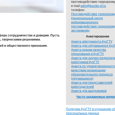
противодействию терроризму
e-mail:
adm@kuzstu-nf.ru
телефон:
Противодействие терроризм
Национальный центр
информационного
противодействия терроризму
экстремизму
фера сотрудничества и доверия. Пусть
Анкетирование
и, творческими решениями.
Анкета абитуриента КузГТУ
ей и общественного признания.
Анкета для обучающихся Куз
Анкета оценки качества
образования в КузГТУ
Анкета для научно-педагогич
работников КузГТУ
Анкета по удовлетворенност
качеством организации
образовательного процесса
(обучающиеся)
Анкета для представителей
работодателей
Анкета для выпускников
Часто задаваемые вопр
Политика КузГТУ в отношении о
персональных данных