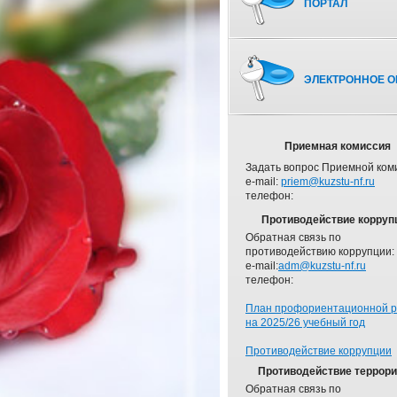
ПОРТАЛ
ЭЛЕКТРОННОЕ О
Приемная комиссия
Задать вопрос Приемной ком
e-mail:
priem@kuzstu-nf.ru
телефон:
Противодействие корруп
Обратная связь по
противодействию коррупции:
e-mail:
adm@kuzstu-nf.ru
телефон:
План профориентационной 
на 2025/26 учебный год
Противодействие коррупции
Противодействие террор
Обратная связь по