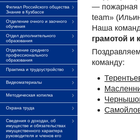
— пожарная ч
Филиал Российского общества
Знание в Кузбассе
team» (Ильин
Отделение очного и заочного
Наша команд
обучения
Отдел дополнительного
грамотой и 
образования
Поздравляем
Отделение среднего
профессионального
образования
команду:
Практика и трудоустройство
Терентьев
Видеоматериалы
Масленни
Методическая копилка
Чернышов
Охрана труда
Самойлов
Сведения о доходах, об
имуществе и обязательствах
имущественного характера
руководителя и членов его