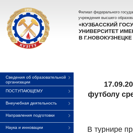
Филиал федерального госуда
учреждения высшего образов
«КУЗБАССКИЙ ГОС
УНИВЕРСИТЕТ ИМЕН
В Г.НОВОКУЗНЕЦКЕ
Сведения об образовательной
организации
17.09.2
ПОСТУПАЮЩЕМУ
футболу ср
Внеучебная деятельность
Направления подготовки
Наука и инновации
В турнире п