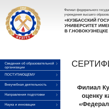
Филиал федерального госуда
учреждения высшего образов
«КУЗБАССКИЙ ГОС
УНИВЕРСИТЕТ ИМЕН
В Г.НОВОКУЗНЕЦКЕ
СЕРТИФ
Сведения об образовательной
организации
ПОСТУПАЮЩЕМУ
Внеучебная деятельность
Филиал Ку
оценку к
Направления подготовки
«Федерал
Наука и инновации