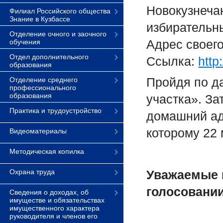
Новокузнечан
Филиал Российского общества
Знание в Кузбассе
избирательн
Отделение очного и заочного
Aдрес своего
обучения
Отдел дополнительного
Ссылка:
http
образования
Пройдя по да
Отделение среднего
профессионального
образования
участка». За
Практика и трудоустройство
домашний ад
которому 22 
Видеоматериалы
Методическая копилка
Охрана труда
Уважаемые к
голосовании
Сведения о доходах, об
имуществе и обязательствах
имущественного характера
руководителя и членов его