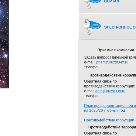
ПОРТАЛ
ЭЛЕКТРОННОЕ О
Приемная комиссия
Задать вопрос Приемной ком
e-mail:
priem@kuzstu-nf.ru
телефон:
Противодействие корруп
Обратная связь по
противодействию коррупции:
e-mail:
adm@kuzstu-nf.ru
телефон:
План профориентационной 
на 2025/26 учебный год
Противодействие коррупции
Противодействие террор
Обратная связь по