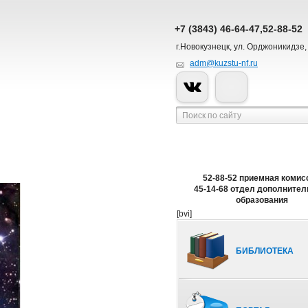
+7 (3843) 46-64-47,52-88-52
г.Новокузнецк, ул. Орджоникидзе,
adm@kuzstu-nf.ru
52-88-52 приемная комис
45-14-68 отдел дополнител
образования
[bvi]
БИБЛИОТЕКА