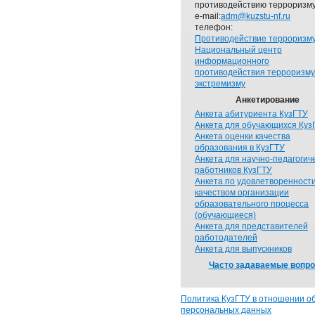
противодействию терроризму
e-mail:
adm@kuzstu-nf.ru
телефон:
Противодействие терроризм
Национальный центр
информационного
противодействия терроризму
экстремизму
Анкетирование
Анкета абитуриента КузГТУ
Анкета для обучающихся Куз
Анкета оценки качества
образования в КузГТУ
Анкета для научно-педагогич
работников КузГТУ
Анкета по удовлетворенност
качеством организации
образовательного процесса
(обучающиеся)
Анкета для представителей
работодателей
Анкета для выпускников
Часто задаваемые вопр
Политика КузГТУ в отношении о
персональных данных