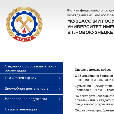
Филиал федерального госуда
учреждения высшего образов
«КУЗБАССКИЙ ГОС
УНИВЕРСИТЕТ ИМЕН
В Г.НОВОКУЗНЕЦКЕ
Сведения об образовательной
Спешите делать добро.
организации
С 15 декабря по 5 января
ПОСТУПАЮЩЕМУ
проходила в магазинах и т
Суть акции — осуществить
Внеучебная деятельность
написали в них очень тро
На ёлках, установленных 
Направления подготовки
пожеланиями. У каждого г
специальную рождественск
Наука и инновации
Общая сумма приобретен