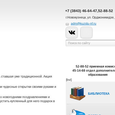
+7 (3843) 46-64-47,52-88-52
г.Новокузнецк, ул. Орджоникидзе,
adm@kuzstu-nf.ru
52-88-52 приемная комис
45-14-68 отдел дополнител
образования
,
ставшая уже традиционной. Акция
[bvi]
ли чудесные открытки своими руками и
БИБЛИОТЕКА
 их новогодними поздравлениями и
устить купленный для него подарок в