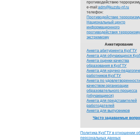
противодействию терроризму
e-mail:
adm@kuzstu-nf.ru
телефон:
Противодействие терроризм
Национальный центр
информационного
противодействия терроризму
экстремизму
Анкетирование
Анкета абитуриента КузГТУ
Анкета для обучающихся Куз
Анкета оценки качества
образования в КузГТУ
Анкета для научно-педагогич
работников КузГТУ
Анкета по удовлетворенност
качеством организации
образовательного процесса
(обучающиеся)
Анкета для представителей
работодателей
Анкета для выпускников
Часто задаваемые вопр
Политика КузГТУ в отношении о
персональных данных