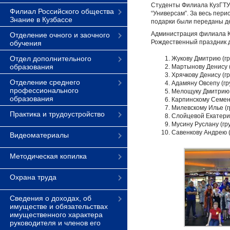
Студенты Филиала КузГТУ 
Филиал Российского общества
“Универсам”. За весь пери
Знание в Кузбассе
подарки были переданы де
Администрация филиала Ку
Отделение очного и заочного
Рождественный праздник д
обучения
Отдел дополнительного
Жукову Дмитрию (гр
образования
Мартынову Денису (
Хрячкову Денису (г
Отделение среднего
Адамяну Овсепу (гр
профессионального
Мелощуку Дмитрию 
образования
Карпинскому Семену
Милевскому Илье (г
Практика и трудоустройство
Слойцевой Екатерин
Мусину Руслану (гр
Савенкову Андрею (
Видеоматериалы
Методическая копилка
Охрана труда
Сведения о доходах, об
имуществе и обязательствах
имущественного характера
руководителя и членов его