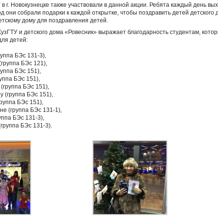
в г. Новокузнецке также участвовали в данной акции. Ребята каждый день вы
од они собрали подарки к каждой открытке, чтобы поздравить детей детского д
тскому дому для поздравления детей.
зГТУ и детского дома «Ровесник» выражает благодарность студентам, котор
ля детей:
уппа БЭс 131-3),
группа БЭс 121),
руппа БЭс 151),
уппа БЭс 151),
(группа БЭс 151),
 (группа БЭс 151),
руппа БЭс 151),
е (группа БЭс 131-1),
уппа БЭс 131-3),
группа БЭс 131-3).