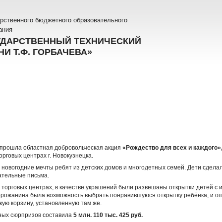
рственного бюджетного образовательного
ания
УДАРСТВЕННЫЙ ТЕХНИЧЕСКИЙ
И Т.Ф. ГОРБАЧЕВА»
прошла областная добровольческая акция
«Рождество для всех и каждого»
орговых центрах г. Новокузнецка.
 новогодние мечты ребят из детских домов и многодетных семей. Дети сдела
гательные письма.
в торговых центрах, в качестве украшений были развешаны открытки детей с
орожанина была возможность выбрать понравившуюся открытку ребёнка, и оп
ую корзину, установленную там же.
ных сюрпризов составила
5 млн. 110 тыс. 425 руб.