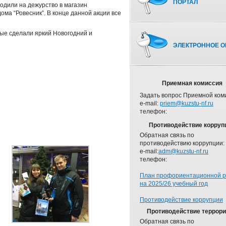
ПОРТАЛ
ходили на дежурство в магазин
ома “Ровесник”. В конце данной акции все
ые сделали яркий Новогодний и
ЭЛЕКТРОННОЕ О
Приемная комиссия
Задать вопрос Приемной ком
e-mail:
priem@kuzstu-nf.ru
телефон:
Противодействие корруп
Обратная связь по
противодействию коррупции:
e-mail:
adm@kuzstu-nf.ru
телефон:
План профориентационной 
на 2025/26 учебный год
Противодействие коррупции
Противодействие террор
Обратная связь по