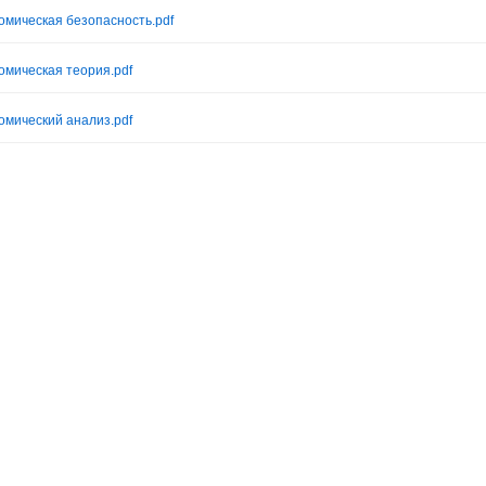
омическая безопасность.pdf
омическая теория.pdf
омический анализ.pdf