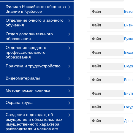
Филиал Российского общества
Знание в Кузбассе
Файл
Безо
Отделение очного и заочного
обучения
Файл
Бизн
Отдел дополнительного
образования
Файл
Бухга
Отделение среднего
профессионального
Файл
Бюдж
образования
Практика и трудоустройство
Файл
Бюдж
Видеоматериалы
Файл
Внеш
Методическая копилка
Файл
Внут
Охрана труда
Файл
Госу
Сведения о доходах, об
имуществе и обязательствах
Файл
Деньг
имущественного характера
руководителя и членов его