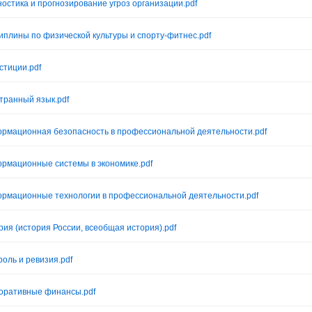
ностика и прогнозирование угроз организации.pdf
иплины по физической культуры и спорту-фитнес.pdf
стиции.pdf
транный язык.pdf
рмационная безопасность в профессиональной деятельности.pdf
рмационные системы в экономике.pdf
рмационные технологии в профессиональной деятельности.pdf
рия (история России, всеобщая история).pdf
роль и ревизия.pdf
оративные финансы.pdf