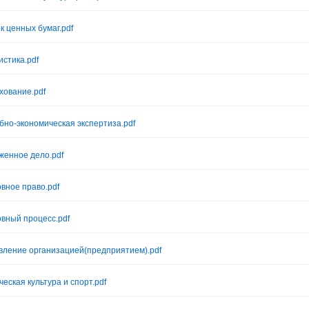
к ценных бумаг.pdf
истика.pdf
хование.pdf
бно-экономическая экспертиза.pdf
женное дело.pdf
овное право.pdf
овный процесс.pdf
вление организацией(предприятием).pdf
ческая культура и спорт.pdf