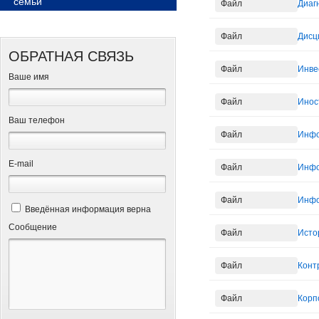
семьи
Файл
Диаг
Файл
Дисц
ОБРАТНАЯ СВЯЗЬ
Файл
Инве
Ваше имя
Файл
Инос
Ваш телефон
Файл
Инфо
Е-mail
Файл
Инфо
Файл
Инфо
Введённая информация верна
Сообщение
Файл
Исто
Файл
Конт
Файл
Корп