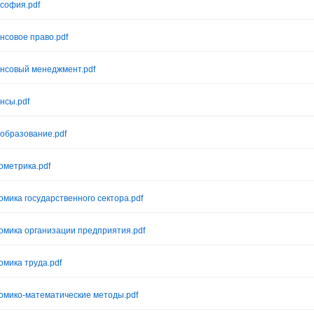
софия.pdf
нсовое право.pdf
нсовый менеджмент.pdf
нсы.pdf
образование.pdf
ометрика.pdf
омика государственного сектора.pdf
омика организации предприятия.pdf
омика труда.pdf
омико-математические методы.pdf