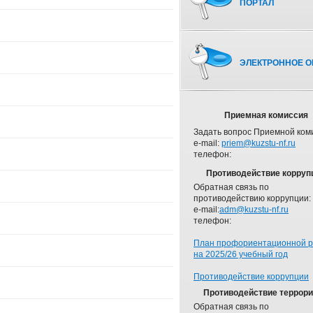
ПОРТАЛ
ЭЛЕКТРОННОЕ О
Приемная комиссия
Задать вопрос Приемной ком
e-mail:
priem@kuzstu-nf.ru
телефон:
Противодействие корруп
Обратная связь по
противодействию коррупции:
e-mail:
adm@kuzstu-nf.ru
телефон:
План профориентационной 
на 2025/26 учебный год
Противодействие коррупции
Противодействие террор
Обратная связь по