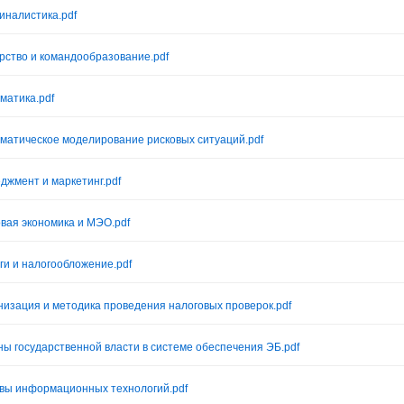
иналистика.pdf
рство и командообразование.pdf
матика.pdf
матическое моделирование рисковых ситуаций.pdf
джмент и маркетинг.pdf
вая экономика и МЭО.pdf
ги и налогообложение.pdf
низация и методика проведения налоговых проверок.pdf
ны государственной власти в системе обеспечения ЭБ.pdf
вы информационных технологий.pdf