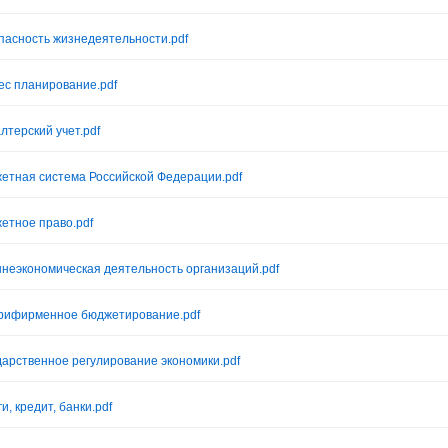
пасность жизнедеятельности.pdf
ес планирование.pdf
лтерский учет.pdf
етная система Российской Федерации.pdf
етное право.pdf
неэкономическая деятельность организаций.pdf
рифирменное бюджетирование.pdf
дарственное регулирование экономики.pdf
и, кредит, банки.pdf