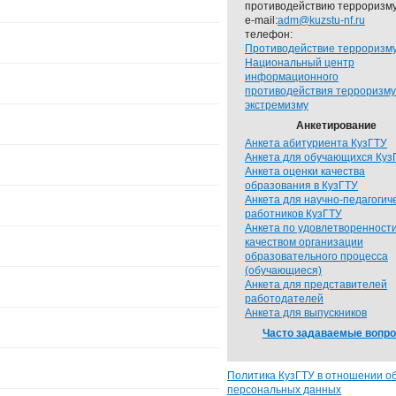
противодействию терроризму
e-mail:
adm@kuzstu-nf.ru
телефон:
Противодействие терроризм
Национальный центр
информационного
противодействия терроризму
экстремизму
Анкетирование
Анкета абитуриента КузГТУ
Анкета для обучающихся Куз
Анкета оценки качества
образования в КузГТУ
Анкета для научно-педагогич
работников КузГТУ
Анкета по удовлетворенност
качеством организации
образовательного процесса
(обучающиеся)
Анкета для представителей
работодателей
Анкета для выпускников
Часто задаваемые вопр
Политика КузГТУ в отношении о
персональных данных