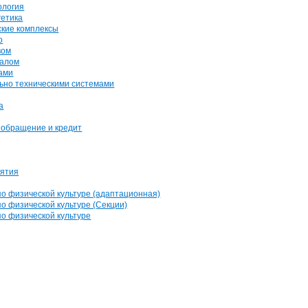
ология
гетика
ские комплексы
о
вом
налом
ами
ьно техническими системами
а
обращение и кредит
иятия
о физической культуре (адаптационная)
о физической культуре (Секции)
о физической культуре