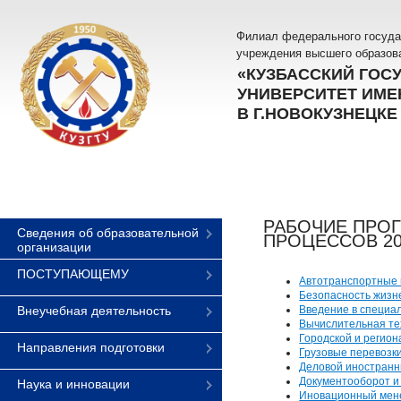
Филиал федерального госуда
учреждения высшего образов
«КУЗБАССКИЙ ГОС
УНИВЕРСИТЕТ ИМЕН
В Г.НОВОКУЗНЕЦКЕ
РАБОЧИЕ ПРО
Сведения об образовательной
ПРОЦЕССОВ 20
организации
ПОСТУПАЮЩЕМУ
Автотранспортные 
Безопасность жизн
Внеучебная деятельность
Введение в специа
Вычислительная тех
Городской и регио
Направления подготовки
Грузовые перевозк
Деловой иностранн
Документооборот и
Наука и инновации
Иновационный мен