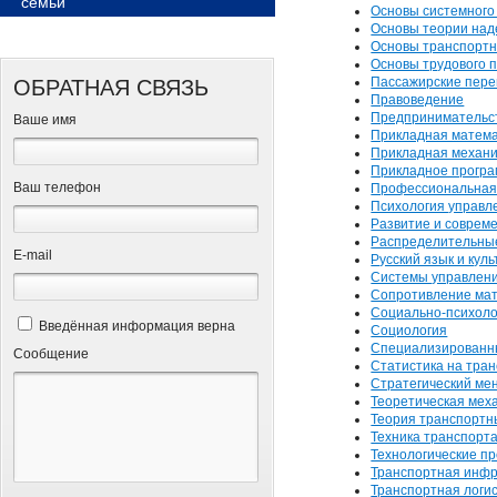
семьи
Основы системного
Основы теории над
Основы транспортн
Основы трудового 
Пассажирские пере
ОБРАТНАЯ СВЯЗЬ
Правоведение
Предпринимательст
Ваше имя
Прикладная матем
Прикладная механи
Прикладное програ
Ваш телефон
Профессиональная
Психология управл
Развитие и соврем
Распределительны
Е-mail
Русский язык и куль
Системы управлен
Сопротивление ма
Социально-психоло
Введённая информация верна
Социология
Специализированны
Сообщение
Статистика на тра
Стратегический ме
Теоретическая мех
Теория транспортн
Техника транспорт
Технологические п
Транспортная инфр
Транспортная логи