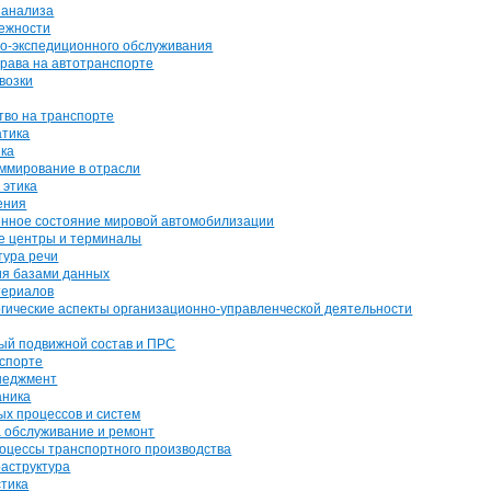
 анализа
ежности
о-экспедиционного обслуживания
права на автотранспорте
возки
во на транспорте
атика
ка
ммирование в отрасли
 этика
ения
енное состояние мировой автомобилизации
е центры и терминалы
тура речи
ия базами данных
териалов
гические аспекты организационно-управленческой деятельности
й подвижной состав и ПРС
нспорте
неджмент
аника
ых процессов и систем
а обслуживание и ремонт
роцессы транспортного производства
аструктура
стика