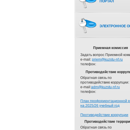
ПОРТАЛ
ЭЛЕКТРОННОЕ О
Приемная комиссия
Задать вопрос Приемной ком
e-mail:
priem@kuzstu-nf.ru
телефон:
Противодействие корруп
Обратная связь по
противодействию коррупции:
e-mail:
adm@kuzstu-nf.ru
телефон:
План профориентационной 
на 2025/26 учебный год
Противодействие коррупции
Противодействие террор
Обратная связь по