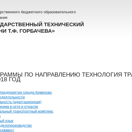
рственного бюджетного образовательного
ания
УДАРСТВЕННЫЙ ТЕХНИЧЕСКИЙ
И Т.Ф. ГОРБАЧЕВА»
ГРАММЫ ПО НАПРАВЛЕНИЮ ТЕХНОЛОГИЯ Т
18 ГОД
предприятия города Кемерово
едеятельности
льность (адаптационная)
ника в сети и отрасли
нальный транспортный комплекс
и
ый язык
 делопроизводство
еджмент