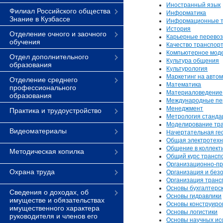
Иностранный язык
Филиал Российского общества
Информатика
Знание в Кузбассе
Информационные т
История
Отделение очного и заочного
Карьерные перевоз
обучения
Качество транспор
Компьютерное моде
Отдел дополнительного
Культура общения
образования
Культурология
Маркетинг на авто
Отделение среднего
Математика
профессионального
Материаловедение
образования
Международные пе
Менеджмент
Практика и трудоустройство
Метрология станда
Моделирование тр
Видеоматериалы
Начертательная ге
Общая электротехн
Общение в коллект
Методическая копилка
Общий курс трансп
Организационно-пр
Охрана труда
Организация и без
Организация трансп
Основы бухгалтерск
Сведения о доходах, об
Основы гидравлики
имуществе и обязательствах
Основы конструиро
имущественного характера
Основы логистики
руководителя и членов его
Основы научных ис