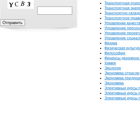
Транспортная псих
Транспортная энер
Транспортно-склад
Транспортное прав
Управление качест
Управление персо
Управление проект
Управление социал
Физика
Физическая культур
Философия
Фининсы денежное 
Химия
Экология
Экономика отрасли
Экономика предпр
Экономика
Элективные курсы п
Элективные курсы п
Элективные курсы п