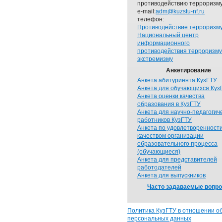
противодействию терроризму
e-mail:
adm@kuzstu-nf.ru
телефон:
Противодействие терроризм
Национальный центр
информационного
противодействия терроризму
экстремизму
Анкетирование
Анкета абитуриента КузГТУ
Анкета для обучающихся Куз
Анкета оценки качества
образования в КузГТУ
Анкета для научно-педагогич
работников КузГТУ
Анкета по удовлетворенност
качеством организации
образовательного процесса
(обучающиеся)
Анкета для представителей
работодателей
Анкета для выпускников
Часто задаваемые вопр
Политика КузГТУ в отношении о
персональных данных