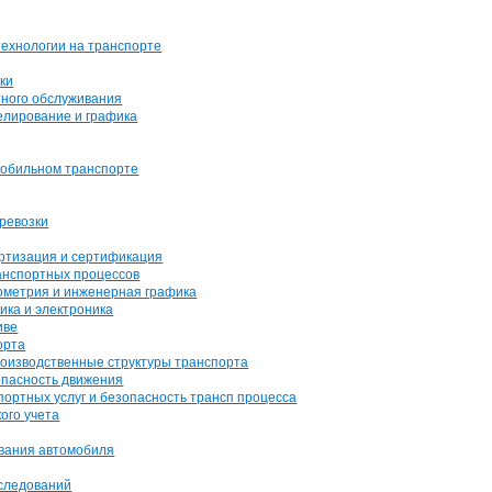
ехнологии на транспорте
ки
тного обслуживания
лирование и графика
мобильном транспорте
ревозки
ртизация и сертификация
анспортных процессов
ометрия и инженерная графика
ика и электроника
иве
орта
оизводственные структуры транспорта
опасность движения
ортных услуг и безопасность трансп процесса
ого учета
вания автомобиля
следований