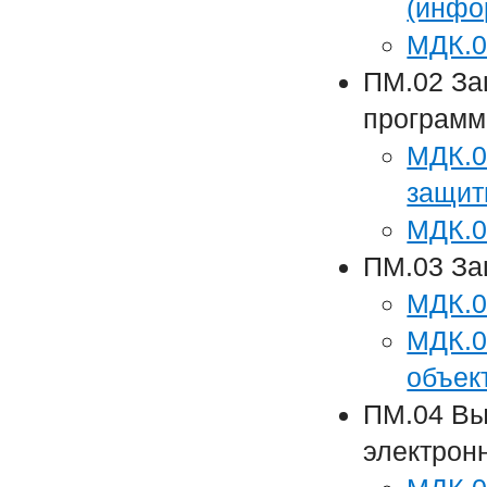
(инфо
МДК.0
ПМ.02 За
программ
МДК.0
защит
МДК.0
ПМ.03 За
МДК.0
МДК.0
объек
ПМ.04 Вы
электрон