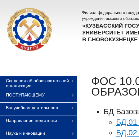
Филиал федерального госуда
учреждения высшего образов
«КУЗБАССКИЙ ГОС
УНИВЕРСИТЕТ ИМЕН
В Г.НОВОКУЗНЕЦКЕ
ФОС 10.
Сведения об образовательной
организации
ОБРАЗОВ
ПОСТУПАЮЩЕМУ
Внеучебная деятельность
БД Базов
БД.01
Направления подготовки
БД.02
Наука и инновации