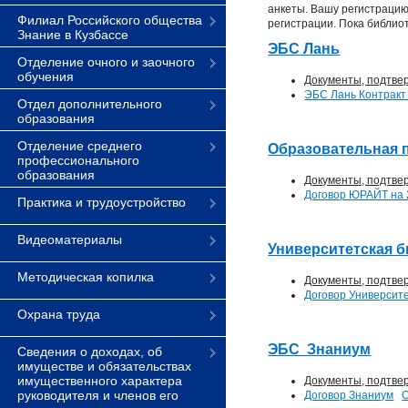
анкеты. Вашу регистрацию
Филиал Российского общества
регистрации. Пока библиот
Знание в Кузбассе
ЭБС Лань
Отделение очного и заочного
обучения
Документы, подтве
ЭБС Лань Контракт 
Отдел дополнительного
образования
Отделение среднего
Образовательная 
профессионального
образования
Документы, подтве
Договор ЮРАЙТ на 
Практика и трудоустройство
Видеоматериалы
Университетская б
Методическая копилка
Документы, подтве
Договор Университ
Охрана труда
ЭБС Знаниум
Сведения о доходах, об
имуществе и обязательствах
имущественного характера
Документы, подтве
руководителя и членов его
Договор Знаниум