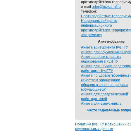
противодействию терроризму
e-mail:
adm@kuzstu-nf.ru
телефон:
Противодействие терроризм
Национальный центр
информационного
противодействия терроризму
экстремизму
Анкетирование
Анкета абитуриента КузГТУ
Анкета для обучающихся Куз
Анкета оценки качества
образования в КузГТУ
Анкета для научно-педагогич
работников КузГТУ
Анкета по удовлетворенност
качеством организации
образовательного процесса
(обучающиеся)
Анкета для представителей
работодателей
Анкета для выпускников
Часто задаваемые вопр
Политика КузГТУ в отношении о
персональных данных