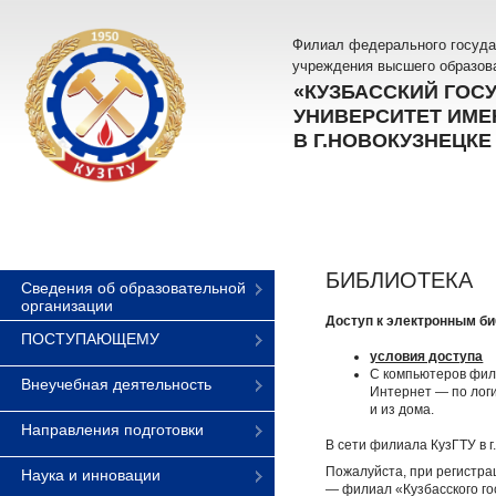
Филиал федерального госуда
учреждения высшего образов
«КУЗБАССКИЙ ГОС
УНИВЕРСИТЕТ ИМЕН
В Г.НОВОКУЗНЕЦКЕ
БИБЛИОТЕКА
Сведения об образовательной
организации
Доступ к электронным б
ПОСТУПАЮЩЕМУ
условия доступа
С компьютеров фили
Внеучебная деятельность
Интернет — по логи
и из дома.
Направления подготовки
В сети филиала КузГТУ в 
Пожалуйста, при регистр
Наука и инновации
— филиал «Кузбасского гос