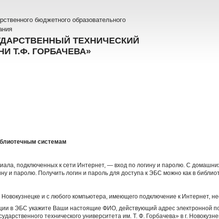
рственного бюджетного образовательного
ания
УДАРСТВЕННЫЙ ТЕХНИЧЕСКИЙ
И Т.Ф. ГОРБАЧЕВА»
иблиотечным системам
ала, подключенных к сети Интернет, — вход по логину и паролю. С домашни
ну и паролю. Получить логин и пароль для доступа к ЭБС можно как в библиот
г. Новокузнецке и с любого компьютера, имеющего подключение к Интернет, 
ации в ЭБС укажите Ваши настоящие ФИО, действующий адрес электронной п
ударственного технического университета им. Т. Ф. Горбачева» в г. Новокузне