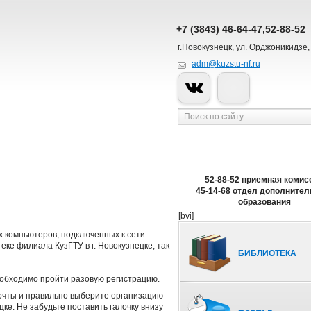
+7 (3843) 46-64-47,52-88-52
г.Новокузнецк, ул. Орджоникидзе,
adm@kuzstu-nf.ru
52-88-52 приемная комис
45-14-68 отдел дополнител
образования
[bvi]
х компьютеров, подключенных к сети
еке филиала КузГТУ в г. Новокузнецке, так
БИБЛИОТЕКА
необходимо пройти разовую регистрацию.
очты и правильно выберите организацию
цке. Не забудьте поставить галочку внизу