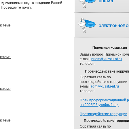
ПОРТАЛ
уведомлением о подтверждении Вашей
 Проверяйте почту.
истеме
ЭЛЕКТРОННОЕ О
Приемная комиссия
Задать вопрос Приемной ком
истеме
e-mail:
priem@kuzstu-nf.ru
телефон:
Противодействие корруп
Обратная связь по
противодействию коррупции:
e-mail:
adm@kuzstu-nf.ru
истеме
телефон:
План профориентационной 
на 2025/26 учебный год
Противодействие коррупции
истеме
Противодействие террор
Обратная связь по