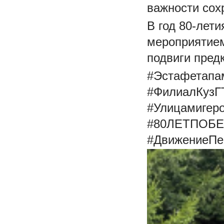
важности сох
В год 80-лет
мероприятием
подвиги пред
#Эстафетапа
#ФилиалКузГ
#Улицамигер
#80ЛЕТПОБ
#ДвижениеПе