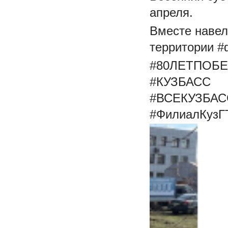
апреля.
Вместе навел
территории 
#80ЛЕТПОБ
#КУЗБАСС
#ВСЕКУЗБА
#ФилиалКузГ