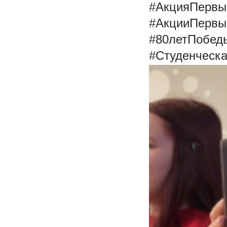
#АкцияПервы
#АкцииПервы
#80летПобед
#Студенческ