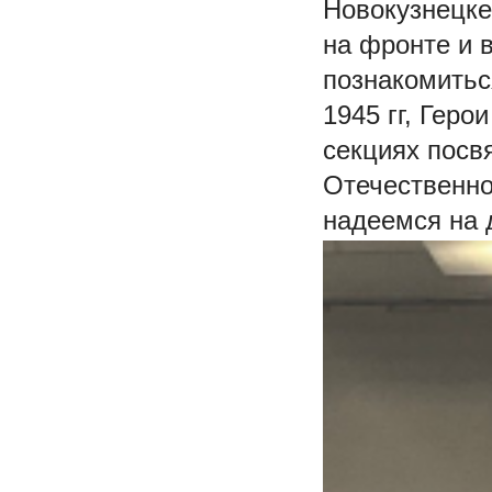
Новокузнецке
на фронте и 
познакомитьс
1945 гг, Геро
секциях посв
Отечественно
надеемся на 