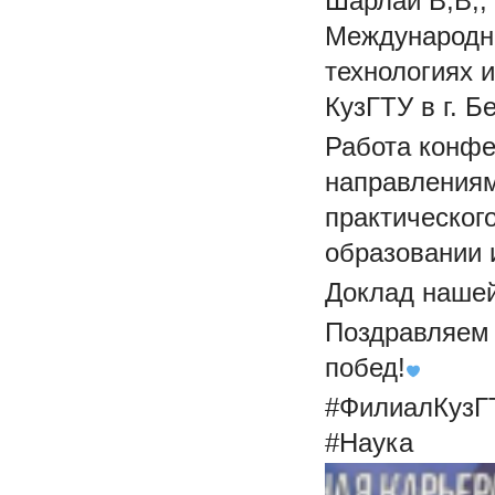
Шарлай В,В,, 
Международно
технологиях 
КузГТУ в г. Б
Работа конфе
направлениям
практическог
образовании 
Доклад нашей
Поздравляем
побед!
#ФилиалКузГ
#Наука