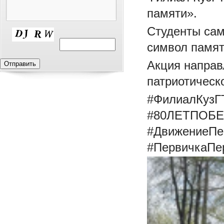
памяти».
Студенты сам
символ памят
Акция направ
патриотическ
#ФилиалКузГ
#80ЛЕТПОБ
#ДвижениеПе
#ПервичкаПе