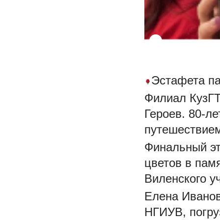
Эстафета па
Филиал КузГТ
Героев. 80-л
путешествием
Финальный эт
цветов в пам
Виленского у
Елена Иванов
НГИУВ, погру