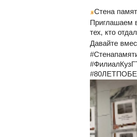
Стена памят
Приглашаем в
тех, кто отда
Давайте вмес
#Стенапамят
#ФилиалКузГ
#80ЛЕТПОБЕ