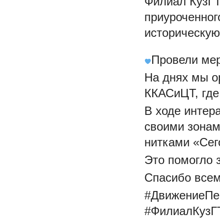
Филиал КузГТ
приуроченног
историческую
Провели мер
На днях мы о
ККАСиЦТ, где
В ходе интер
своими зонам
нитками «Сег
Это помогло 
Спасибо всем
#ДвижениеПе
#ФилиалКузГ