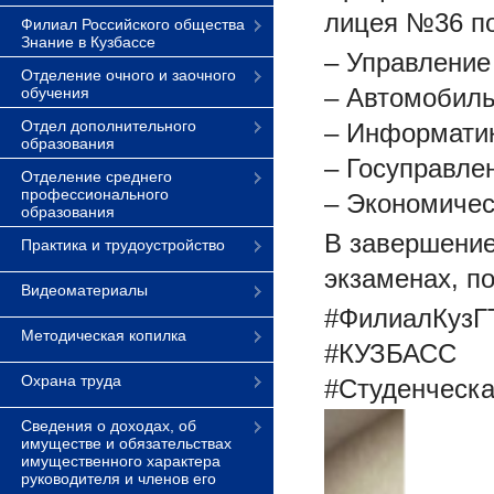
лицея №36 по
Филиал Российского общества
Знание в Кузбассе
– Управление
Отделение очного и заочного
– Автомобиль
обучения
Отдел дополнительного
– Информатик
образования
– Госуправле
Отделение среднего
профессионального
– Экономичес
образования
В завершение
Практика и трудоустройство
экзаменах, п
Видеоматериалы
#ФилиалКузГ
Методическая копилка
#КУЗБАСС
Охрана труда
#Студенческ
Сведения о доходах, об
имуществе и обязательствах
имущественного характера
руководителя и членов его