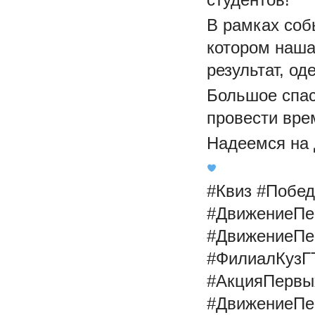
В рамках соб
котором наша
результат, од
Большое спас
провести вре
Надеемся на 
#Квиз #Побе
#ДвижениеПе
#ДвижениеПе
#ФилиалКузГ
#АкцияПервы
#ДвижениеПе