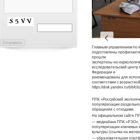
Главным управлением по 
подготовлены профилактич
прошли
экспертизы на наркологич
исследовательский центр 
Федерации и
рекомендованы для исполь
соответствии с возрастно
https://disk.yandex.ru/d/b
ППК «Российский экологи
популяризации раздельног
обращения с отходами.
На официальном сайте ПП
— медиабанк ППК «РЭО», к
популяризации ключевых н
культуры (ссылка на мате
— образовательная платфо