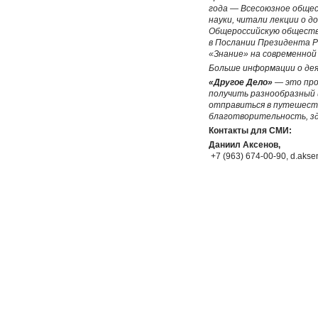
года — Всесоюзное общес
науки, читали лекции о 
Общероссийскую обществе
в Послании Президента Р
«Знание» на современно
Больше информации о де
«Другое Дело»
— это про
получить разнообразный 
отправиться в путешестви
благотворительность, зд
Контакты для СМИ:
Даниил Аксенов,
+7 (963) 674-00-90, d.aks