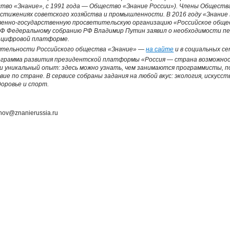
тво «Знание», с 1991 года — Общество «Знание России»). Члены Обществ
достижениях советского хозяйства и промышленности. В 2016 году «Знание
нно-государственную просветительскую организацию «Российское общест
Ф Федеральному собранию РФ Владимир Путин заявил о необходимости пе
й цифровой платформе.
ятельности Российского общества «Знание» —
на сайте
и в социальных се
грамма развития президентской платформы «Россия — страна возможнос
и уникальный опыт: здесь можно узнать, чем занимаются программисты, п
е по стране. В сервисе собраны задания на любой вкус: экология, искусст
оровье и спорт.
enov@znanierussia.ru