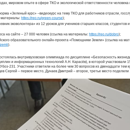
одах, мировом опыте в сфере ТКО и экологической ответственности человека
рма «Зеленый курс» –видеокурс на тему ТКО для работников отрасли, госс
а материалы:
https://reo.ru/green-course
);
евник эковолонтера» из 12 уроков для учеников старших классов, студентов 
рса на сайте – 27 000 человек (ссылка на материалы:
https://reo.ru/dobro
);
ского образовательного онлайн-проекта «Помощники Земли» (ссылка на ма
_zemli
).
 состоялась внутривузовская олимпиада по дисциплине «Безопасность жизнед
плин и информационных технологий А.Н. Карасёв), в которой участвовали 15
Убоз-231. Участники ответили на более чем 30 вопросов из двенадцати тем 
ев Сергей – первое место, Дунаев Дмитрий – второе, третье место поделили