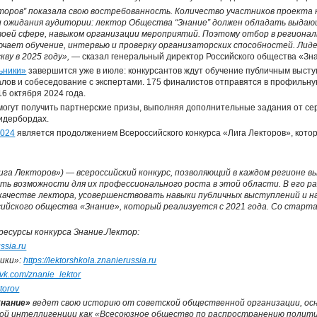
кторов” показала свою востребованность. Количество участников проекта 
и и ожидания аудитории: лектор Общества “Знание” должен обладать выда
своей сфере, навыком организации мероприятий. Поэтому отбор в региона
лючает обучение, интервью и проверку организаторских способностей. Лид
ву в 2025 году»,
— сказал генеральный директор Российского общества «З
ьники»
завершится уже в июле: конкурсантов ждут обучение публичным высту
ов и собеседование с экспертами. 175 финалистов отправятся в профильну
16 октября 2024 года.
могут получить партнерские призы, выполняя дополнительные задания от сер
идербордах.
2024
является продолжением Всероссийского конкурса «Лига Лекторов», котор
ига Лекторов») — всероссийский конкурс, позволяющий в каждом регионе 
ть возможности для их профессионального роста в этой области. В его 
 качестве лектора, усовершенствовать навыки публичных выступлений и 
ийского общества «Знание», который реализуется с 2021 года. Со старт
есурсы конкурса Знание.Лектор:
ussia.ru
ики»:
https://lektorshkola.znanierussia.ru
//vk.com/znanie_lektor
ktorov
Знание»
ведет свою историю от советской общественной организации, осн
й интеллигенции как «Всесоюзное общество по распространению политиче