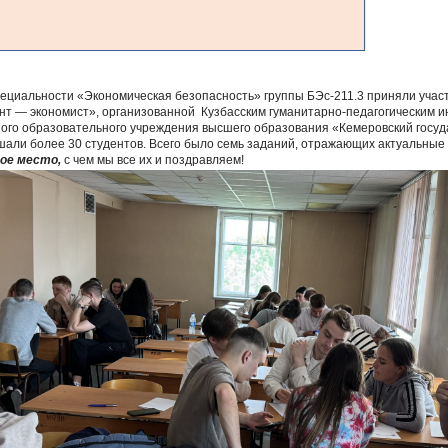
ециальности «Экономическая безопасность» группы БЭс-211.3 приняли участ
нт — экономист», организованной Кузбасским гуманитарно-педагогическим 
ого образовательного учреждения высшего образования «Кемеровский госуд
али более 30 студентов. Всего было семь заданий, отражающих актуальные
ое место,
с чем мы все их и поздравляем!