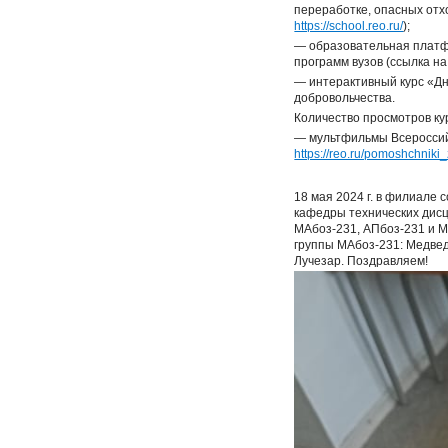
переработке, опасных отх
https://school.reo.ru/
);
— образовательная платфо
программ вузов (ссылка н
— интерактивный курс «Дн
добровольчества.
Количество просмотров ку
— мультфильмы Всероссий
https://reo.ru/pomoshchniki
18 мая 2024 г. в филиале
кафедры технических дисци
МАбоз-231, АПбоз-231 и М
группы МАбоз-231: Медвед
Лучезар. Поздравляем!