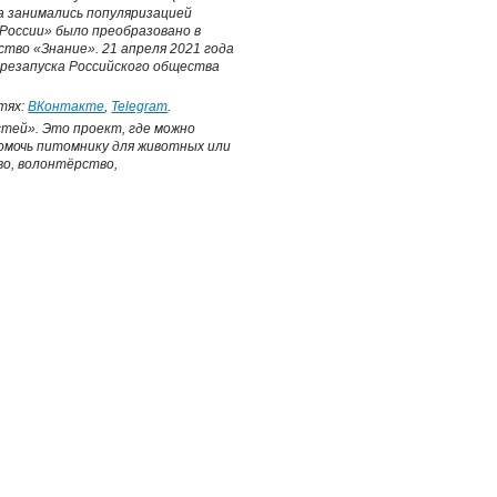
а занимались популяризацией
 России» было преобразовано в
во «Знание». 21 апреля 2021 года
резапуска Российского общества
тях:
ВКонтакте
,
Telegram
.
тей». Это проект, где можно
омочь питомнику для животных или
во, волонтёрство,