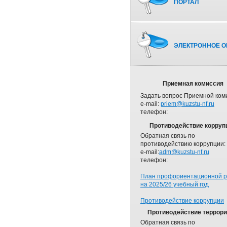
ПОРТАЛ
ЭЛЕКТРОННОЕ О
Приемная комиссия
Задать вопрос Приемной ком
e-mail:
priem@kuzstu-nf.ru
телефон:
Противодействие корруп
Обратная связь по
противодействию коррупции:
e-mail:
adm@kuzstu-nf.ru
телефон:
План профориентационной 
на 2025/26 учебный год
Противодействие коррупции
Противодействие террор
Обратная связь по