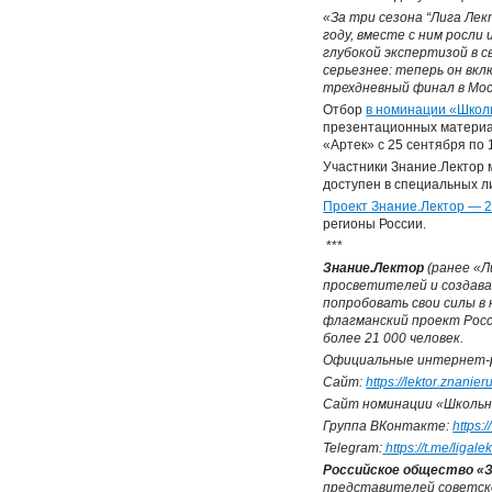
«За три сезона “Лига Ле
году, вместе с ним росл
глубокой экспертизой в 
серьезнее: теперь он вк
трехдневный финал в Моск
Отбор
в номинации «Школ
презентационных материал
«Артек» с 25 сентября по 
Участники Знание.Лектор 
доступен в специальных л
Проект Знание.Лектор — 
регионы России.
***
Знание.Лектор
(ранее «Л
просветителей и создава
попробовать свои силы в
флагманский проект Росс
более 21 000 человек.
Официальные интернет-р
Сайт:
https://lektor.znanier
Сайт номинации «Школьн
Группа ВКонтакте:
https:
Telegram:
https://t.me/ligale
Российское общество «
представителей советско