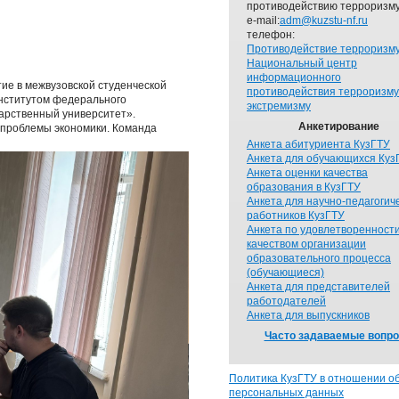
противодействию терроризму
e-mail:
adm@kuzstu-nf.ru
телефон:
Противодействие терроризм
Национальный центр
информационного
ие в межвузовской студенческой
противодействия терроризму
институтом федерального
экстремизму
арственный университет».
Анкетирование
 проблемы экономики. Команда
Анкета абитуриента КузГТУ
Анкета для обучающихся Куз
Анкета оценки качества
образования в КузГТУ
Анкета для научно-педагогич
работников КузГТУ
Анкета по удовлетворенност
качеством организации
образовательного процесса
(обучающиеся)
Анкета для представителей
работодателей
Анкета для выпускников
Часто задаваемые вопр
Политика КузГТУ в отношении о
персональных данных