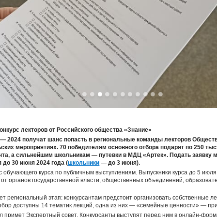
конкурс лекторов от Российского общества «Знание»
 — 2024 получат шанс попасть в региональные команды лекторов Обществ
ских мероприятиях. 70 победителям основного отбора подарят по 250 тыс
нта, а сильнейшим школьникам — путевки в МДЦ «Артек». Подать заявку м
 до 30 июня 2024 года (
школьники
— до 3 июня).
с обучающего курса по публичным выступлениям. Выпускники курса до 5 июля
от органов государственной власти, общественных объединений, образовате
дет региональный этап: конкурсантам предстоит организовать собственные 
бор доступны 14 тематик лекций, одна из них — «семейные ценности» — приу
л примет Экспертный совет. Конкурсанты выступят перед ним в онлайн-форма