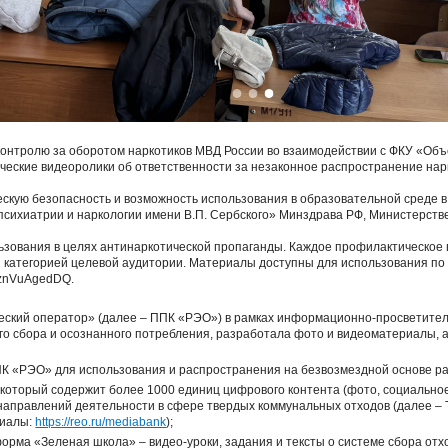
контролю за оборотом наркотиков МВД России во взаимодействии с ФКУ «Об
еские видеоролики об ответственности за незаконное распространение нар
ескую безопасность и возможность использования в образовательной среде
психиатрии и наркологии имени В.П. Сербского» Минздрава РФ, Министерст
зования в целях антинаркотической пропаганды. Каждое профилактическое 
й категорией целевой аудитории. Материалы доступны для использования по
fc8znVuAgedDQ.
ческий оператор» (далее – ППК «РЭО») в рамках информационно-просветите
о сбора и осознанного потребления, разработала фото и видеоматериалы, а
К «РЭО» для использования и распространения на безвозмездной основе р
оторый содержит более 1000 единиц цифрового контента (фото, социальное 
аправлений деятельности в сфере твердых коммунальных отходов (далее – 
риалы:
https://reo.ru/mediabank
);
рма «Зеленая школа» – видео-уроки, задания и тексты о системе сбора отхо