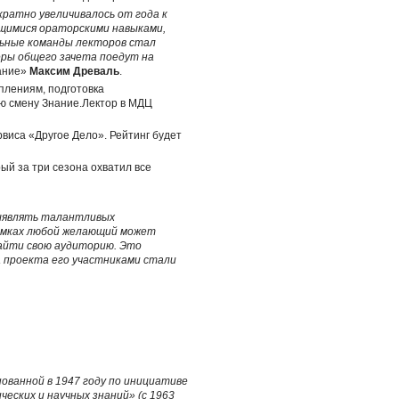
кратно увеличивалось от года к
ющимися ораторскими навыками,
льные команды лекторов стал
еры общего зачета поедут на
нание»
Максим Древаль
.
плениям, подготовка
ю смену Знание.Лектор в МДЦ
виса «Другое Дело». Рейтинг будет
ый за три сезона охватил все
выявлять талантливых
рамках любой желающий может
найти свою аудиторию. Это
а проекта его участниками стали
ованной в 1947 году по инициативе
ских и научных знаний» (с 1963