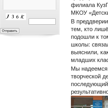
филиала КузГ
МКОУ «Детск
В преддверии
тем, кто лиш
подошли к то
школы: связа
выяснили, ка
младших кла
Мы надеемся,
творческой д
последующий 
результативно