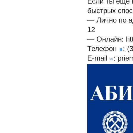
Если ты ещё 
быстрых спос
— Лично по ад
12
— Онлайн:
ht
Телефон
: (
E-mail
:
prie