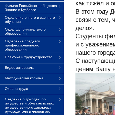
как тяжёл и о
Филиал Российского общества
Знание в Кузбассе
В этом году 
Отделение очного и заочного
связи с тем,
обучения
дело».
Отдел дополнительного
образования
Студенты фил
Отделение среднего
и с уважение
профессионального
образования
нашего города
Практика и трудоустройство
С наступающи
Видеоматериалы
ценим Вашу н
Методическая копилка
Охрана труда
Сведения о доходах, об
имуществе и обязательствах
имущественного характера
руководителя и членов его