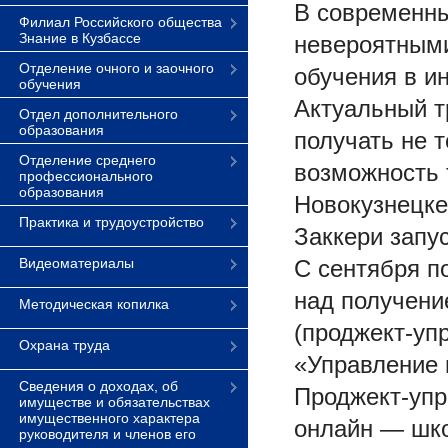
В современны
Филиал Российского общества
Знание в Кузбассе
невероятными
Отделение очного и заочного
обучения в и
обучения
Актуальный т
Отдел дополнительного
образования
получать не 
Отделение среднего
возможность 
профессионального
образования
Новокузнецке
Практика и трудоустройство
Заккери запу
Видеоматериалы
С сентября п
над получени
Методическая копилка
(проджект-уп
Охрана труда
«Управление 
Сведения о доходах, об
Проджект-упр
имуществе и обязательствах
имущественного характера
онлайн — шко
руководителя и членов его