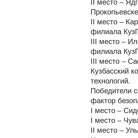
II место – Яд
Прокопьевске
II место – К
филиала КузГ
III место – И
филиала КузГ
III место – С
Кузбасский к
технологий.
Победители с
фактор безоп
I место – Си
I место – Чу
II место – Ул