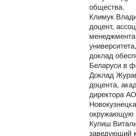
общества.
Климук Влади
доцент, ассо
менеджмента,
университета
доклад обесп
Беларуси в ф
Доклад Журав
доцента, ака
директора АО
Новокузнецк
окружающую с
Кулиш Витали
заведующий к