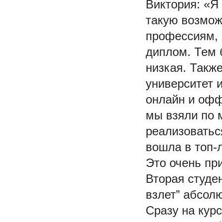
Виктория: «Я
такую возмож
профессиям, 
диплом. Тем 
низкая. Такж
университет 
онлайн и офф
мы взяли по 
реализоваться
вошла в топ-
Это очень при
Вторая студе
взлет” абсолю
Сразу на кур