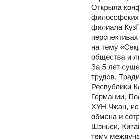
Открыла кон
философских 
филиала КузГТ
перспективах
на тему «Сек
общества и л
За 5 лет сущ
трудов. Трад
Республики К
Германии, По
ХУН Чжан, и
обмена и сот
Шэньси, Кита
тему междуна