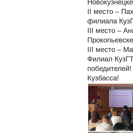
Новокузнецке
II место – П
филиала КузГ
III место – А
Прокопьевске
III место – 
Филиал КузГТ
победителей!
Кузбасса!